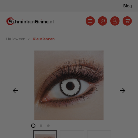
Blog
hoofdinhoud
Halloween
Kleurlenzen
Afbeeldingengalerij overslaan