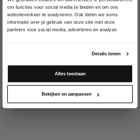
Lees als eerste over nieuwe producten,
om functies voor social media te bieden en om ons
tutorials, aanbiedingen, evenementen,
websiteverkeer te analyseren. Ook delen we soms
wedstrijden en meer.
Productgalerij overslaan
informatie over je gebruik van onze site met onze
Bekijk ook al onze
partners voor social media, adverteren en analyse.
andere kleurlenzen
Meld je aan en ontvang direct
10% korting
!
Details tonen
Alles toestaan
Ja, ik meld me aan
Bekijken en aanpassen
Aricona Lenzenvloeistof 360ml + lenzendoosje