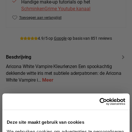
Handige make-up tutorials op het
SchminkenGrime Youtube kanaal
Toevoegen aan verlanglijst
Productnummer:
ar-wv-420
4.9/5 op
Google
op basis van 851 reviews
Beschrijving
Aricona White Vampire Kleurlenzen Een spookachtig
dekkende witte iris met subtiele aderpatronen: de Aricona
White Vampire i…
Meer
Specificaties
10% korting?
Beoordelingen
Deze site maakt gebruik van cookies
We gebruiken cookies om advertenties te personaliseren,