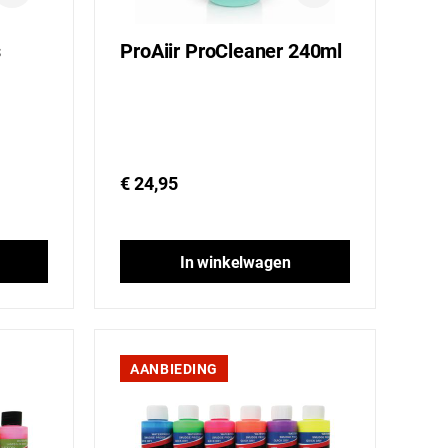
s
ProAiir ProCleaner 240ml
€ 24,95
In winkelwagen
AANBIEDING