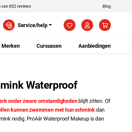
 van 852 reviews
Blog
Je hebt 0 items op je verla
Service/help
Merken
Cursussen
Aanbiedingen
hmink Waterproof
werk onder zware omstandigheden
blijft zitten. Of
llen kunnen zwemmen met hun schmink
dan
mink nodig. ProAiir Waterproof Makeup is dan