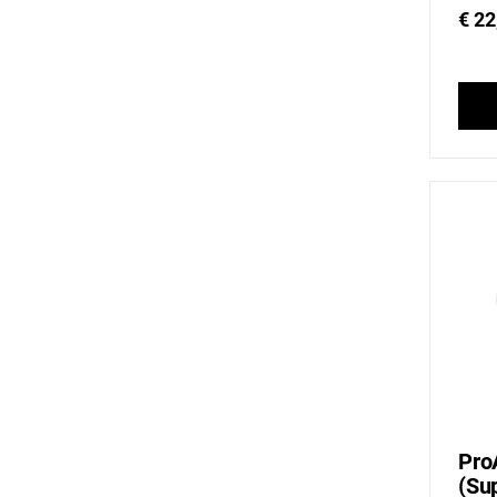
€ 22
Pro
(Su