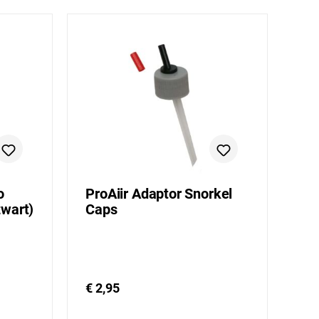
o
ProAiir Adaptor Snorkel
zwart)
Caps
€ 2,95