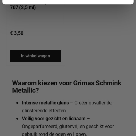
Metallic Pure koper
707 (2,5 ml)
€ 3,50
In winkelwagen
Waarom kiezen voor Grimas Schmink
Metallic?
Intense metallic glans
– Creëer opvallende,
glinsterende effecten.
Veilig voor gezicht en lichaam
–
Ongeparfumeerd, glutenvrij en geschikt voor
gebruik rond de ogen en lippen.