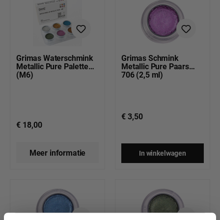
Grimas Waterschmink
Grimas Schmink
Metallic Pure Palette
Metallic Pure Paars
(M6)
706 (2,5 ml)
€ 3,50
€ 18,00
Meer informatie
In winkelwagen