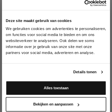
10% korting?
Grimas Schmink
Grimas Schmink
Metallic Pure Blauw
Metallic Pure Groen
Deze site maakt gebruik van cookies
703 (2,5 ml)
704 (2,5 ml)
We gebruiken cookies om advertenties te personaliseren,
Lees als eerste over nieuwe producten,
om functies voor social media te bieden en om ons
tutorials, aanbiedingen, evenementen,
websiteverkeer te analyseren. Ook delen we soms
€ 3,50
€ 3,50
wedstrijden en meer.
informatie over je gebruik van onze site met onze
partners voor social media, adverteren en analyse.
Meld je aan en ontvang direct
10% korting
!
In winkelwagen
In winkelwagen
Details tonen
Alles toestaan
Ja, ik meld me aan
Bekijken en aanpassen
Grimas Schmink