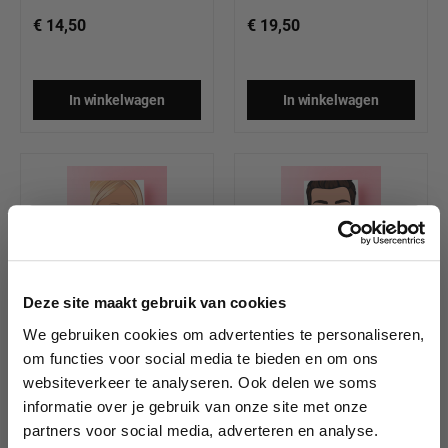
€ 14,50
€ 19,50
In winkelwagen
In winkelwagen
10% korting?
Wabbyfun Schmink
Wabbyfun Schmink
Deze site maakt gebruik van cookies
Oefenbord Charlie
Oefenbord Nico (A4)
Zijaanzicht
We gebruiken cookies om advertenties te personaliseren,
(linkshandig) (A4)
Lees als eerste over nieuwe producten,
om functies voor social media te bieden en om ons
tutorials, aanbiedingen, evenementen,
websiteverkeer te analyseren. Ook delen we soms
wedstrijden en meer.
informatie over je gebruik van onze site met onze
€ 19,50
€ 19,50
partners voor social media, adverteren en analyse.
Meld je aan en ontvang direct