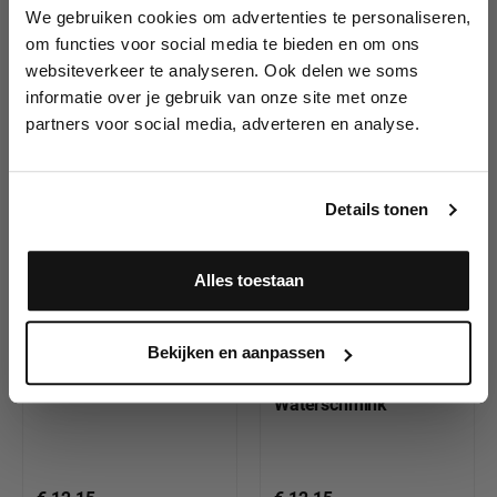
We gebruiken cookies om advertenties te personaliseren,
Lees als eerste over nieuwe producten,
om functies voor social media te bieden en om ons
tutorials, aanbiedingen, evenementen,
€ 12,15
€ 12,15
websiteverkeer te analyseren. Ook delen we soms
wedstrijden en meer.
informatie over je gebruik van onze site met onze
partners voor social media, adverteren en analyse.
Meld je aan en ontvang direct
In winkelwagen
In winkelwagen
10% korting
!
Details tonen
Alles toestaan
Ja, ik meld me aan
Bekijken en aanpassen
Senjo-Color Sand 75ml,
Senjo-Color Carribean
Airbrush Waterschmink
Blue 75ml, Airbrush
Waterschmink