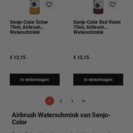
Senjo-Color Ocher
Senjo-Color Red Violet
75ml, Airbrush
75ml, Airbrush
Waterschmink
Waterschmink
€ 12,15
€ 12,15
In winkelwagen
In winkelwagen
Pagina
Pagina
1
2
Airbrush Waterschmink van Senjo-
Color