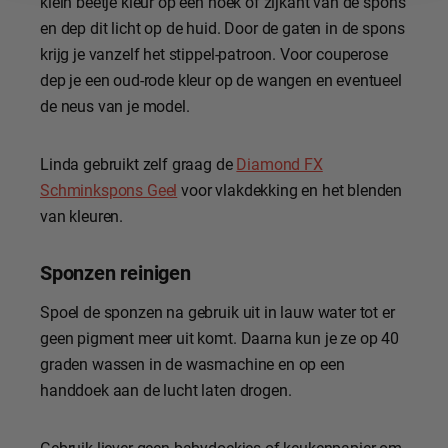
klein beetje kleur op een hoek of zijkant van de spons
en dep dit licht op de huid. Door de gaten in de spons
krijg je vanzelf het stippel-patroon. Voor couperose
dep je een oud-rode kleur op de wangen en eventueel
de neus van je model.
Linda gebruikt zelf graag de
Diamond FX
Schminkspons Geel
voor vlakdekking en het blenden
van kleuren.
Sponzen reinigen
Spoel de sponzen na gebruik uit in lauw water tot er
geen pigment meer uit komt. Daarna kun je ze op 40
graden wassen in de wasmachine en op een
handdoek aan de lucht laten drogen.
Gebruik liever geen babydoekjes of keukenpapier om