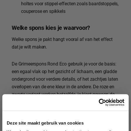
holtes voor stippel-effecten zoals baardstoppels,
couperose en spikkels
Welke spons kies je waarvoor?
Welke spons je pakt hangt vooral af van het effect
dat je wilt maken.
De Grimeerspons Rond Eco gebruik je voor de basis:
een egaal vlak op het gezicht of lichaam, een gladde
ondergrond voor verdere details, of het zachtjes laten
overlopen van de ene kleur in de andere. De roze en
zwarte variant werken hetzelfde, je kiest gewoon de
kleur die jij prettig vindt in gebruik.
10% korting?
De Stoppelspons heeft een grove structuur met gaten
Deze site maakt gebruik van cookies
en holtes. Die gebruik je niet om een vlak te dekken,