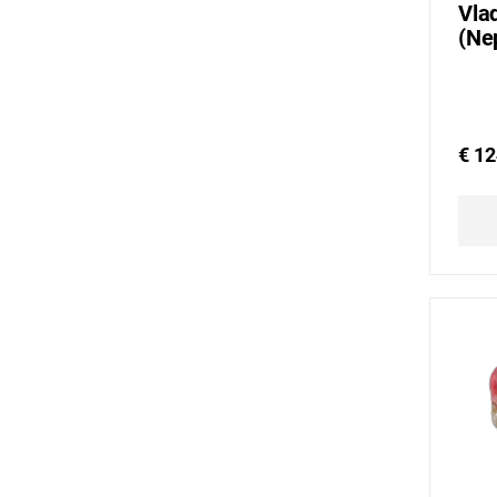
Vla
(Ne
€ 12