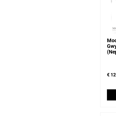
Moo
Gwy
(Ne
€ 12