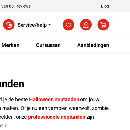
 van 851 reviews
Blog
Je hebt 0 items op je verla
Service/help
Merken
Cursussen
Aanbiedingen
anden
d je de beste
Halloween neptanden
om jouw
te maken. Of je nu een vampier, weerwolf, zombie
beelden, onze
professionele neptanden
zijn
eid.