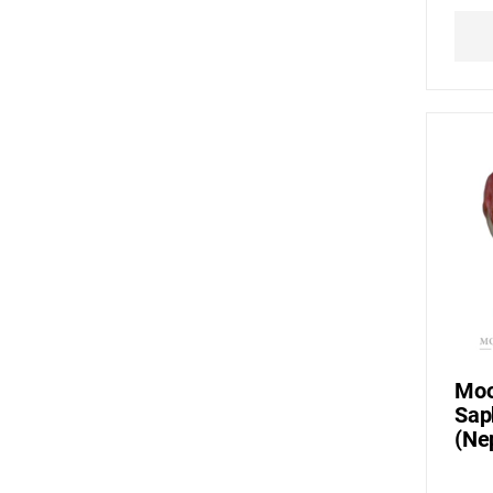
Moo
Sap
(Ne