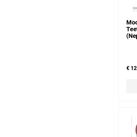
Moo
Tee
(Ne
€ 12