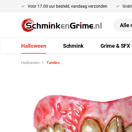
Voor 17.00 uur besteld, vandaag verzonden
Grati
oekopdracht
Ga naar de hoofdnavigatie
Halloween
Schmink
Grime & SFX
Halloween
Tanden