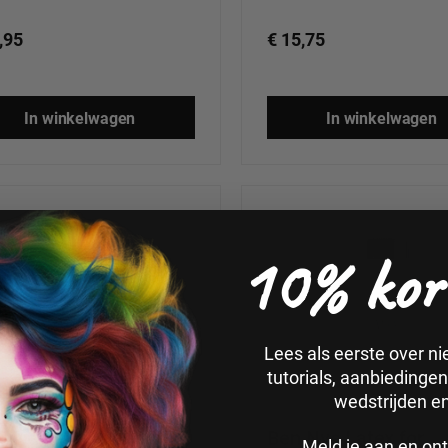
,95
€ 15,75
In winkelwagen
In winkelwagen
10% kor
Lees als eerste over n
tutorials, aanbiedinge
wedstrijden e
 Nye Liquid Latex
Ben Nye Latex for
Meld je aan en ont