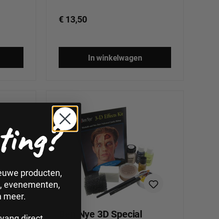
€ 13,50
In winkelwagen
ting?
ieuwe producten,
n, evenementen,
n meer.
Ben Nye 3D Special
vang direct