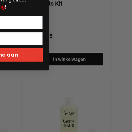
Effects Kit
ng
!
€ 53,95
 me aan
In winkelwagen