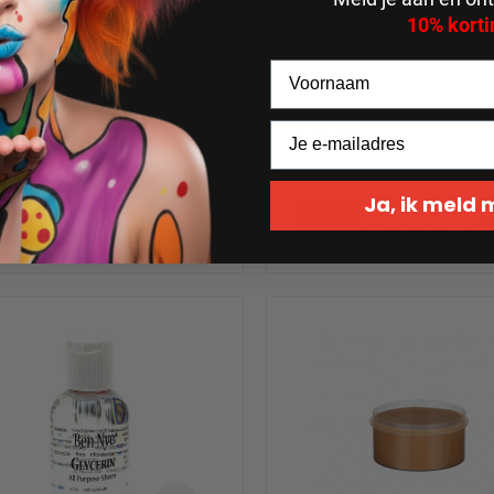
ght Flesh Tone), 118ml
Sensitive Skin, 59ml
10% korti
,95
€ 18,00
Ja, ik meld
In winkelwagen
In winkelwagen