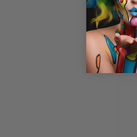
(Li
€ 19