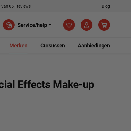
 van 851 reviews
Blog
Je hebt 0 items op je verla
Service/help
Merken
Cursussen
Aanbiedingen
ial Effects Make-up