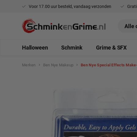
Voor 17.00 uur besteld, vandaag verzonden
Grati
oekopdracht
Ga naar de hoofdnavigatie
Halloween
Schmink
Grime & SFX
Merken
Ben Nye Makeup
Ben Nye Special Effects Make