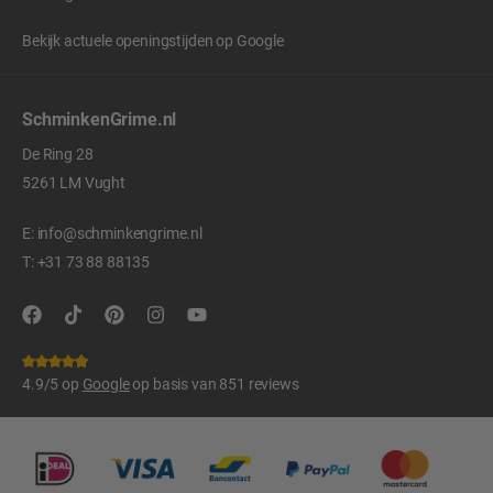
Bekijk actuele openingstijden op
Google
SchminkenGrime.nl
De Ring 28
5261 LM Vught
E:
info@schminkengrime.nl
T:
+31 73 88 88135
4.9/5 op
Google
op basis van 851 reviews