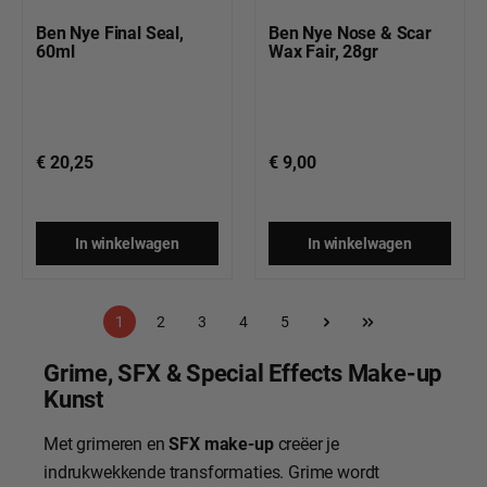
Ben Nye Final Seal,
Ben Nye Nose & Scar
60ml
Wax Fair, 28gr
€ 20,25
€ 9,00
In winkelwagen
In winkelwagen
Pagina
Pagina
Pagina
Pagina
Pagina
1
2
3
4
5
Grime, SFX & Special Effects Make-up
Kunst
Met grimeren en
SFX make-up
creëer je
indrukwekkende transformaties. Grime wordt