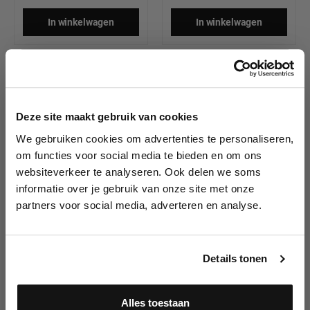
In winkelwagen
In winkelwagen
HALLOWEEN BESTSELLER!
NIEUW!
10% korting?
Deze site maakt gebruik van cookies
We gebruiken cookies om advertenties te personaliseren,
Lees als eerste over nieuwe producten,
Ben Nye Nose & Scar
Cinema Secrets
om functies voor social media te bieden en om ons
tutorials, aanbiedingen, evenementen,
Wax Fair, 71gr
Professionele Make-up
websiteverkeer te analyseren. Ook delen we soms
Brush Cleaner, 946ml
wedstrijden en meer.
informatie over je gebruik van onze site met onze
partners voor social media, adverteren en analyse.
Meld je aan en ontvang direct
10% korting
!
€ 15,75
€ 69,95
Details tonen
Meer informatie
In winkelwagen
Alles toestaan