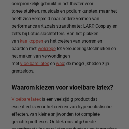
oorspronkelijk gebruikt in het theater voor
toneelstukken, musicals en podiumkunsten, maar het
heeft zich verspreid naar andere vormen van
performance art zoals straattheater, LARP, Cosplay en
zelfs bij Lotus-slachtoffers. Van het plakken
van
kaalkoppen
en het creëren van snorren en
baarden met
wolcrepe
tot verouderingstechnieken en
het maken van verwondingen
met
vloeibare latex
en
wax
; de mogelijkheden zijn
grenzeloos.
Waarom kiezen voor vloeibare latex?
Vloeibare latex
is een veelzijdig product dat
essentieel is voor het creëren van hyperrealistische
effecten, van kleine snijwonden tot complete
gezichtsprotheses. Ontdek ons uitgebreide
assortiment vloeibare latex producten van topmerken