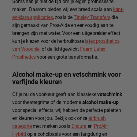
Soms heb je niet de tijd om je eigen protheses te
maken. Daarom bieden wij een breed scala aan
kant-
en-klare applicaties
, zoals de
Tinsley Transfers
die
zijn gemaakt van Pros-Aide en eenvoudig aan te
brengen zijn met water. Voor een uitgebreider effect
kun je kiezen voor de herbruikbare
latex prosthetics
van Woochie
, of de lichtgewicht
Foam Latex
Prosthetics
voor een grote transformatie.
Alcohol make-up en vetschmink voor
verfijnde kleuren
Of je nu de voorkeur geeft aan klassieke
vetschmink
voor theatergrime of de moderne
alcohol make-up
voor special effects, wij hebben de perfecte paletten
en kleuren voor jou. Bekijk ook onze
airbrush
categorie
met merken zoals
Endura
en
ProAiir
Hybrid
op alcoholbasis voor een langdurig en