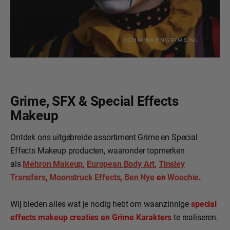
Grime, SFX & Special Effects
Makeup
Ontdek ons uitgebreide assortiment Grime en Special
Effects Makeup producten, waaronder topmerken
als
Mehron Makeup
,
European Body Art
,
Tinsley
Transfers
,
Moonstruck Effects
,
Ben Nye
en
Woochie
.
Wij bieden alles wat je nodig hebt om waanzinnige
special
effects makeup creaties en Grime Karakters
te realiseren.