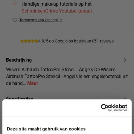
Handige make-up tutorials op het
SchminkenGrime Youtube kanaal
Toevoegen aan verlanglijst
Productnummer:
Wiser-ATPS-153
4.9/5 op
Google
op basis van 851 reviews
Beschrijving
Wiser's Airbrush TattooPro Stencil - Angels De Wiser's
Airbrush TattooPro Stencil - Angels is een engelenstencil uit
de hand…
Meer
Specificaties
10% korting?
Beoordelingen
Deze site maakt gebruik van cookies