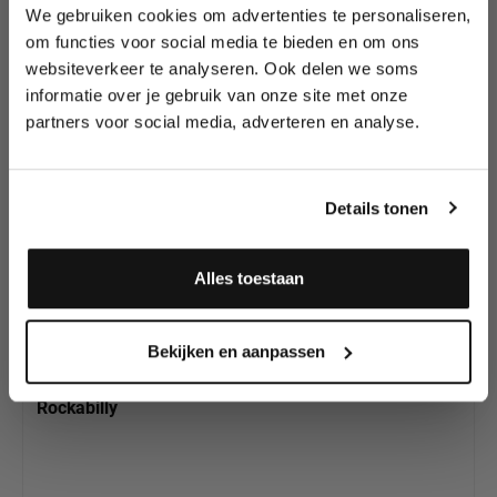
We gebruiken cookies om advertenties te personaliseren,
Lees als eerste over nieuwe producten,
om functies voor social media te bieden en om ons
tutorials, aanbiedingen, evenementen,
websiteverkeer te analyseren. Ook delen we soms
wedstrijden en meer.
Productgalerij overslaan
Heb je onze andere
informatie over je gebruik van onze site met onze
TattooPro Stencils al
partners voor social media, adverteren en analyse.
Meld je aan en ontvang direct
gezien?
10% korting
!
Details tonen
Alles toestaan
Ja, ik meld me aan
Bekijken en aanpassen
Wiser's Airbrush TattooPro Stencil - Big Ink -
Rockabilly