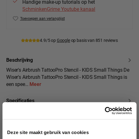
Handige make-up tutorials op het
SchminkenGrime Youtube kanaal
Toevoegen aan verlanglijst
Productnummer:
Wiser-ATPS-KDS5
4.9/5 op
Google
op basis van 851 reviews
Beschrijving
Wiser's Airbrush TattooPro Stencil - KIDS Small Things De
Wiser's Airbrush TattooPro Stencil - KIDS Small Things is
een spee…
Meer
Specificaties
10% korting?
Beoordelingen
Deze site maakt gebruik van cookies