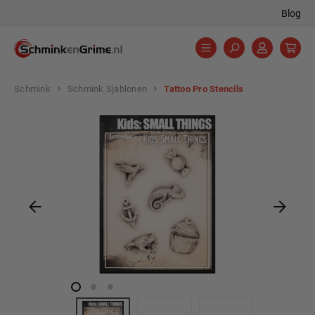
Blog
hoofdinhoud
Schmink
Schmink Sjablonen
Tattoo Pro Stencils
Afbeeldingengalerij overslaan