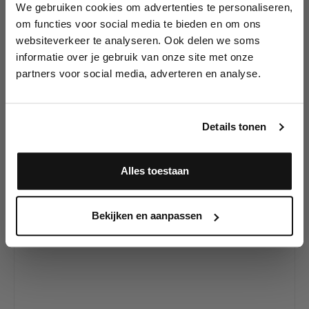
We gebruiken cookies om advertenties te personaliseren,
Lees als eerste over nieuwe producten,
om functies voor social media te bieden en om ons
tutorials, aanbiedingen, evenementen,
websiteverkeer te analyseren. Ook delen we soms
wedstrijden en meer.
Productgalerij overslaan
Heb je onze andere
informatie over je gebruik van onze site met onze
TattooPro Stencils al
partners voor social media, adverteren en analyse.
Meld je aan en ontvang direct
gezien?
10% korting
!
Details tonen
25
%
Alles toestaan
VOORDELIG PROBEREN
Ja, ik meld me aan
Bekijken en aanpassen
Wiser's Airbrush TattooPro Stencil - Hip Hop