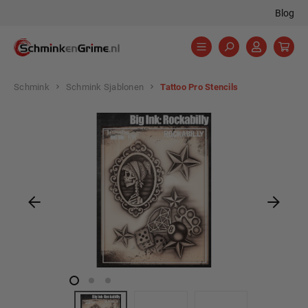
Blog
hoofdinhoud
Schmink
Schmink Sjablonen
Tattoo Pro Stencils
Afbeeldingengalerij overslaan