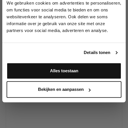
We gebruiken cookies om advertenties te personaliseren,
Lees als eerste over nieuwe producten,
om functies voor social media te bieden en om ons
tutorials, aanbiedingen, evenementen,
websiteverkeer te analyseren. Ook delen we soms
wedstrijden en meer.
Productgalerij overslaan
Heb je onze andere
informatie over je gebruik van onze site met onze
TattooPro Stencils al
partners voor social media, adverteren en analyse.
Meld je aan en ontvang direct
gezien?
10% korting
!
Details tonen
25
%
Alles toestaan
VOORDELIG PROBEREN
Ja, ik meld me aan
Bekijken en aanpassen
Wiser's Airbrush TattooPro Stencil - Key & Locket