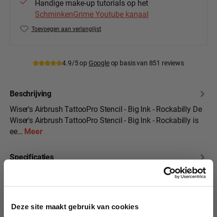
Handige make-up tutorials op het
SchminkenGrime Youtube kanaal
Toevoegen aan verlanglijst
Productnummer:
Wiser-atps-bgnk-ro
4.9/5 op
Google
op basis van 851 reviews
Beschrijving
Wiser's Airbrush TattooPro Stencil - Big Ink - Rockabilly De
Wiser's Airbrush TattooPro Stencil - Big Ink - Rockabilly is
ee…
Meer
Specificaties
10% korting?
Beoordelingen
Deze site maakt gebruik van cookies