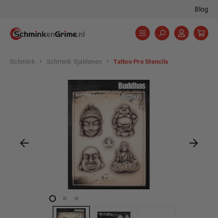
Blog
hoofdinhoud
Schmink
Schmink Sjablonen
Tattoo Pro Stencils
Afbeeldingengalerij overslaan