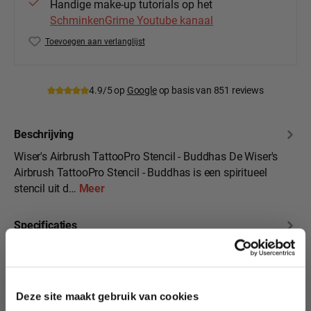
Handige make-up tutorials op het
SchminkenGrime Youtube kanaal
Toevoegen aan verlanglijst
Productnummer:
Wiser-ATPS-152
4.9/5 op
Google
op basis van 851 reviews
Beschrijving
Wiser's Airbrush TattooPro Stencil - Buddhas De Wiser's
Airbrush TattooPro Stencil - Buddhas is een spiritueel
stencil uit d…
Meer
Specificaties
10% korting?
Beoordelingen
Deze site maakt gebruik van cookies