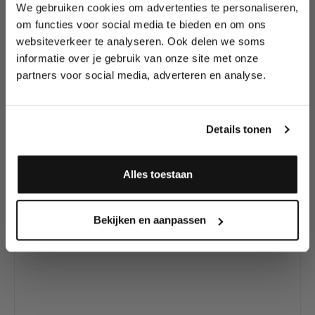
We gebruiken cookies om advertenties te personaliseren,
Lees als eerste over nieuwe producten,
om functies voor social media te bieden en om ons
tutorials, aanbiedingen, evenementen,
websiteverkeer te analyseren. Ook delen we soms
wedstrijden en meer.
Productgalerij overslaan
Heb je onze andere
informatie over je gebruik van onze site met onze
TattooPro Stencils al
partners voor social media, adverteren en analyse.
Meld je aan en ontvang direct
gezien?
10% korting
!
Details tonen
25
%
Alles toestaan
VOORDELIG PROBEREN
Ja, ik meld me aan
Bekijken en aanpassen
Wiser's Airbrush TattooPro Stencil - Accent Curls