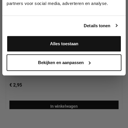
partners voor social media, adverteren en analyse.
Meld je aan en ontvang direct
10% korting
!
Details tonen
Alles toestaan
ProAiir Adaptor Snorkel Caps
Ja, ik meld me aan
Bekijken en aanpassen
€ 2,95
In winkelwagen