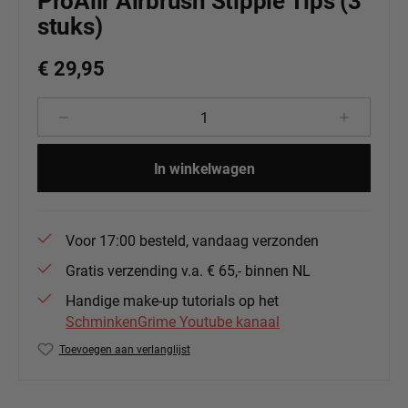
ProAiir Airbrush Stipple Tips (3
stuks)
€ 29,95
Producthoeveelheid: Voer de gewenste 
In winkelwagen
Voor 17:00 besteld, vandaag verzonden
Gratis verzending v.a. € 65,- binnen NL
Handige make-up tutorials op het
SchminkenGrime Youtube kanaal
Toevoegen aan verlanglijst
Productnummer:
PA-ST-TI3st