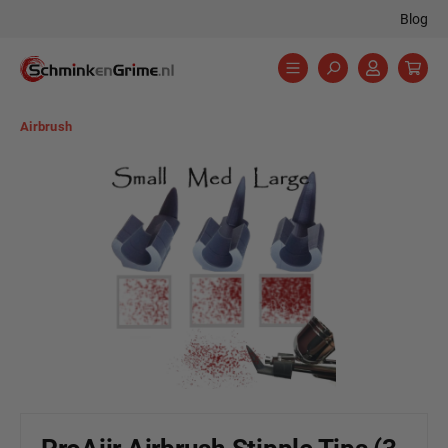
Blog
hoofdinhoud
Airbrush
Afbeeldingengalerij overslaan