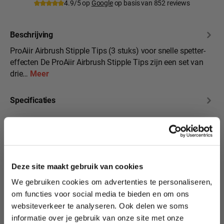
4.9/5 op
Google
op basis van 852 reviews
Beschrijving
ProAiir Airbrush Stipple Tips (3 stuks) voor snelle spetter-
effecten De ProAiir Airbrush Stipple Tips zijn een set van
drie…
Meer
Specificaties
Beoordelingen
10% korting?
Deze site maakt gebruik van cookies
We gebruiken cookies om advertenties te personaliseren,
Lees als eerste over nieuwe producten,
om functies voor social media te bieden en om ons
Productgalerij overslaan
tutorials, aanbiedingen, evenementen,
Related products
websiteverkeer te analyseren. Ook delen we soms
wedstrijden en meer.
informatie over je gebruik van onze site met onze