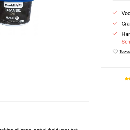
Voo
Gra
Han
Sch
Toevoe
Produc