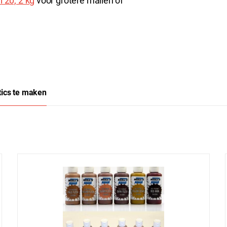
l 20, 2 kg
voor grotere mallen of
tics te maken