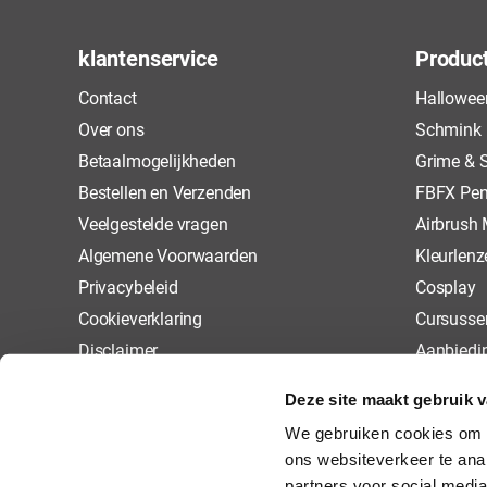
klantenservice
Produc
Contact
Hallowee
Over ons
Schmink
Betaalmogelijkheden
Grime & S
Bestellen en Verzenden
FBFX Pen
Veelgestelde vragen
Airbrush
Algemene Voorwaarden
Kleurlenz
Privacybeleid
Cosplay
Cookieverklaring
Cursusse
Disclaimer
Aanbiedi
Retourneren
Deze site maakt gebruik 
We gebruiken cookies om a
ons websiteverkeer te ana
partners voor social media