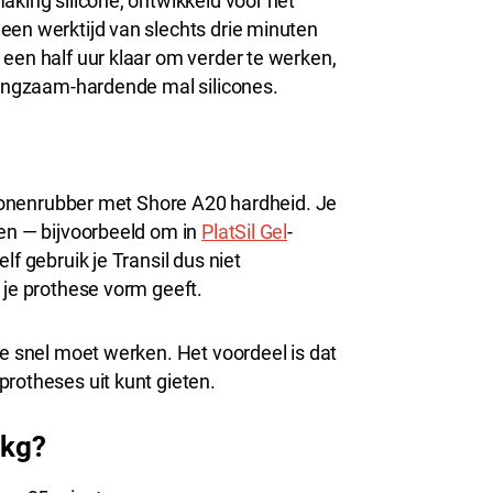
aking silicone, ontwikkeld voor het
een werktijd van slechts drie minuten
een half uur klaar om verder te werken,
 langzaam-hardende mal silicones.
liconenrubber met Shore A20 hardheid. Je
len — bijvoorbeeld om in
PlatSil Gel
-
lf gebruik je Transil dus niet
 je prothese vorm geeft.
je snel moet werken. Het voordeel is dat
protheses uit kunt gieten.
 kg?