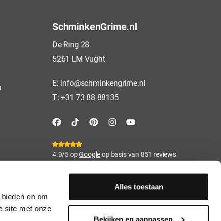
SchminkenGrime.nl
De Ring 28
5261 LM Vught
E:
info@schminkengrime.nl
n
T:
+31 73 88 88135
4.9/5 op
Google
op basis van 851 reviews
Alles toestaan
e bieden en om
e site met onze
Bekijken en aanpassen