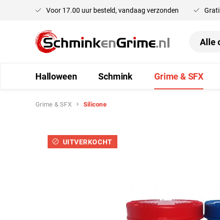
Voor 17.00 uur besteld, vandaag verzonden
Grati
oekopdracht
Ga naar de hoofdnavigatie
Halloween
Schmink
Grime & SFX
Grime & SFX
Silicone
Afbeeldingengalerij overslaan
UITVERKOCHT