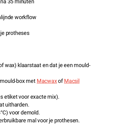
d na 35 minuten
lijnde workflow
 je protheses
i of wax) klaarstaat en dat je een mould-
n mould-box met
Macwax
of
Macsil
s etiket voor exacte mix).
at uitharden.
°C) voor demold.
erbruikbare mal voor je prothesen.