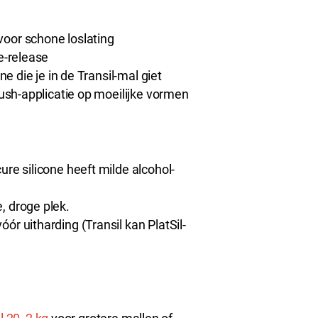
voor schone loslating
e-release
ne die je in de Transil-mal giet
rush-applicatie op moeilijke vormen
ure silicone heeft milde alcohol-
, droge plek.
ór uitharding (Transil kan PlatSil-