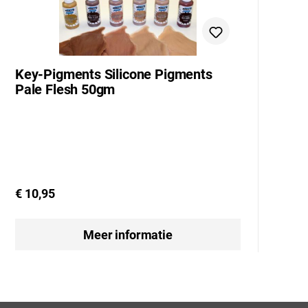
Key-Pigments Silicone Pigments
K
Pale Flesh 50gm
I
€
€ 10,95
Meer informatie