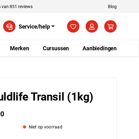
 van 851 reviews
Blog
Je hebt 0 items op je verla
Service/help
Merken
Cursussen
Aanbiedingen
ldlife Transil (1kg)
50
Niet op voorraad