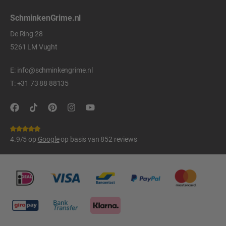
SchminkenGrime.nl
De Ring 28
5261 LM Vught
E:
info@schminkengrime.nl
T:
+31 73 88 88135
4.9/5 op
Google
op basis van 852 reviews