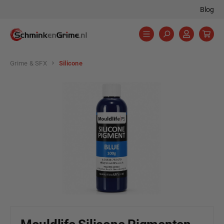
Blog
hoofdinhoud
Grime & SFX
Silicone
Afbeeldingengalerij overslaan