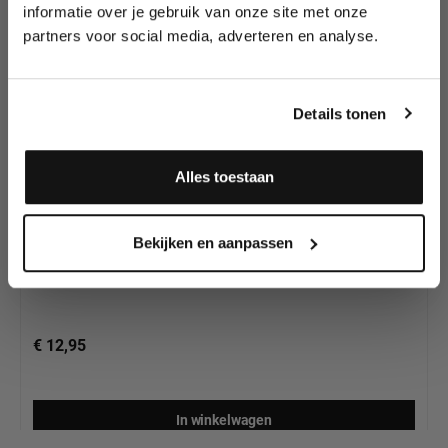
wedstrijden en meer.
al gezien?
informatie over je gebruik van onze site met onze
partners voor social media, adverteren en analyse.
Meld je aan en ontvang direct
10% korting
!
Details tonen
Alles toestaan
Mouldlife Silicone Pigmenten (100 gram) Bruin
Ja, ik meld me aan
Bekijken en aanpassen
€ 12,95
In winkelwagen