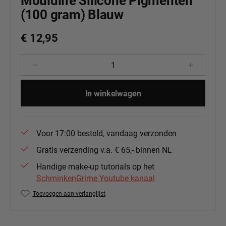
Mouldlife Silicone Pigmenten
(100 gram) Blauw
€ 12,95
Producthoeveelheid: Voer de gewenste 
In winkelwagen
Voor 17:00 besteld, vandaag verzonden
Gratis verzending v.a. € 65,- binnen NL
Handige make-up tutorials op het
SchminkenGrime Youtube kanaal
Toevoegen aan verlanglijst
Productnummer:
ML-SP-blauw