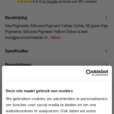
4.9/5 op
Google
op basis van 851 reviews
Beschrijving
Key-Pigments Silicone Pigment Yellow Ochre, 50 gram Key-
Pigments Silicone Pigment Yellow Ochre is een
hooggeconcentreerde m…
Meer
Specificaties
Beoordelingen
10% korting?
Deze site maakt gebruik van cookies
We gebruiken cookies om advertenties te personaliseren,
Productgalerij overslaan
Lees als eerste over nieuwe producten,
Heb je onze andere
om functies voor social media te bieden en om ons
tutorials, aanbiedingen, evenementen,
Silicone Pigmenten
websiteverkeer te analyseren. Ook delen we soms