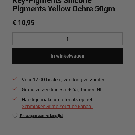
Key-Pigments Silicone
Pigments Yellow Ochre 50gm
€ 10,95
Producthoeveelheid: Voer de gewenste 
In winkelwagen
Voor 17:00 besteld, vandaag verzonden
Gratis verzending v.a. € 65,- binnen NL
Handige make-up tutorials op het
SchminkenGrime Youtube kanaal
Toevoegen aan verlanglijst
Productnummer:
NMKP-YO50