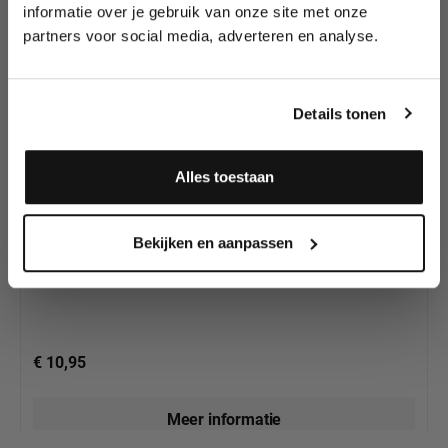
wedstrijden en meer.
al gezien?
informatie over je gebruik van onze site met onze
partners voor social media, adverteren en analyse.
Meld je aan en ontvang direct
10% korting
!
Details tonen
Alles toestaan
Key-Pigments Silicone Pigments Medium Flesh 50gm
Ja, ik meld me aan
Bekijken en aanpassen
€ 10,95
Meer informatie