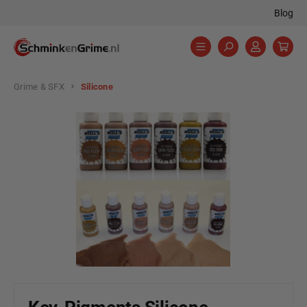
Blog
hoofdinhoud
Grime & SFX
Silicone
Afbeeldingengalerij overslaan