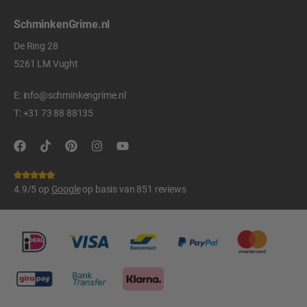
SchminkenGrime.nl
De Ring 28
5261 LM Vught
E:
info@schminkengrime.nl
T:
+31 73 88 88135
4.9/5 op
Google
op basis van 851 reviews