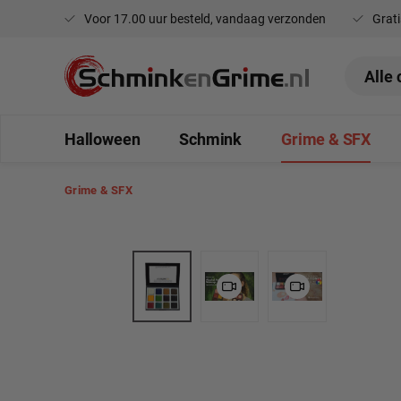
Voor 17.00 uur besteld, vandaag verzonden
Grati
oekopdracht
Ga naar de hoofdnavigatie
Halloween
Schmink
Grime & SFX
Grime & SFX
Afbeeldingengalerij overslaan