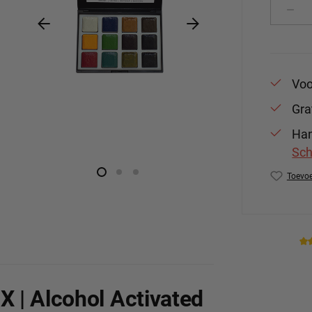
Produ
Voo
Gra
Han
Sch
Toevoe
Produc
X | Alcohol Activated