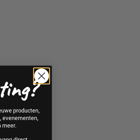
ting?
ieuwe producten,
n, evenementen,
n meer.
vang direct