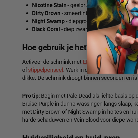
Nicotine Stain
- geelbruine verkleuring voor
Dirty Brown
- smeertint voor vuil, decay en 
Night Swamp
- diepgroen-zwart voor extrem
Black Coral
- diep zwart voor schaduwen, ri
Hoe gebruik je het?
Activeer de schmink met
EBA Fuel Spray
of
99,9
of
stippelpenseel
. Werk in dunne wassingen, du
dikke. De schmink droogt binnen seconden en is
Pro tip:
Begin met Pale Dead als lichte basis op 
Bruise Purple in dunne wassingen langs slaap, ka
met Dirty Brown of Night Swamp in holtes en hui
harde schaduwen en Vein Blood voor diepe won
Huidveiligheid en huid-prep