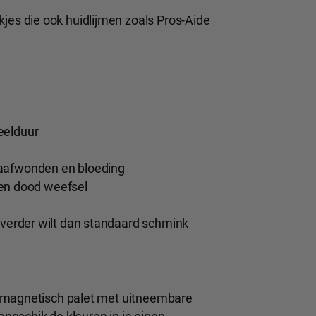
es die ook huidlijmen zoals Pros-Aide
eelduur
haafwonden en bloeding
s en dood weefsel
 verder wilt dan standaard schmink
t magnetisch palet met uitneembare