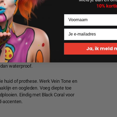
 huidplooien en lippenranden
10% korti
weathering
e schaduw en rot-effecten
mpels en holtes
Ja, ik meld
% isopropylalcohol
op een rond penseel
nne lagen geven meer diepte dan één
 dan waterproof.
de huid of prothese. Werk Vein Tone en
aklijn en oogleden. Voeg diepte toe
dplooien. Eindig met Black Coral voor
d-accenten.