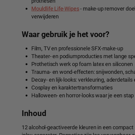
prothesen
Mouldlife Life-Wipes
- make-up remover doekj
verwijderen
Waar gebruik je het voor?
Film, TV en professionele SFX-make-up
Theater- en podiumproducties met lange sp
Prothetisch werk op foam latex en siliconen
Trauma- en wond-effecten: snijwonden, sc
Decay- en lijk-looks: verkleuring, aderdetail
Cosplay en karaktertransformaties
Halloween- en horror-looks waar je een stap
Inhoud
12 alcohol-geactiveerde kleuren in een compac