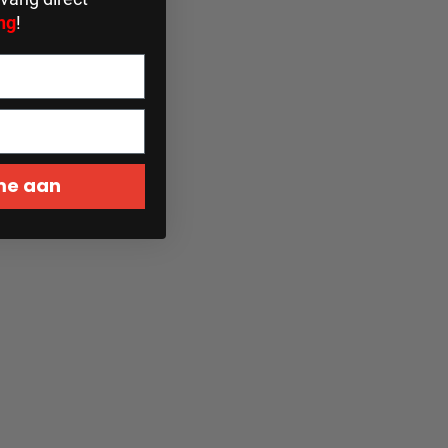
ng
!
 me aan