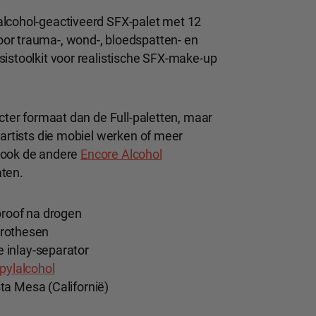
alcohol-geactiveerd SFX-palet met 12
or trauma-, wond-, bloedspatten- en
sistoolkit voor realistische SFX-make-up
acter formaat dan de Full-paletten, maar
-artists die mobiel werken of meer
jk ook de andere
Encore Alcohol
ten.
proof na drogen
 prothesen
 inlay-separator
pylalcohol
a Mesa (Californië)