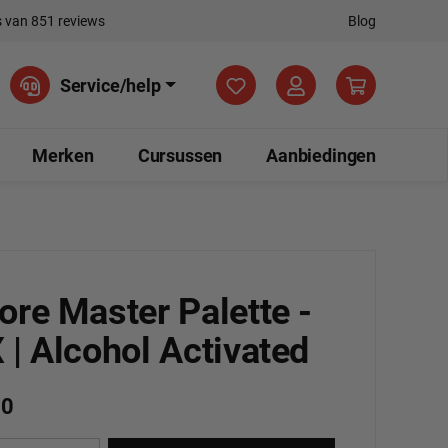
 van 851 reviews
Blog
Je hebt 0 items op je verla
Service/help
Merken
Cursussen
Aanbiedingen
ore Master Palette -
 | Alcohol Activated
50