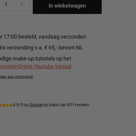
cthoeveelheid: Voer de gewenste hoeveelhe
In winkelwagen
r 17:00 besteld, vandaag verzonden
tis verzending v.a. € 65,- binnen NL
dige make-up tutorials op het
minkenGrime Youtube kanaal
gen aan verlanglijst
tnummer:
EBA-Mas-SFX
4.9/5 op
Google
op basis van 851 reviews