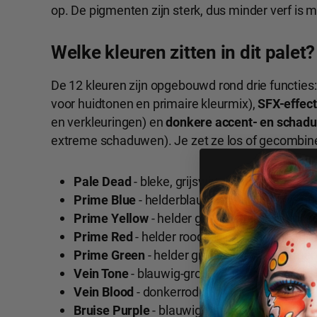
op. De pigmenten zijn sterk, dus minder verf is m
Welke kleuren zitten in dit palet?
De 12 kleuren zijn opgebouwd rond drie functies
voor huidtonen en primaire kleurmix),
SFX-effec
en verkleuringen) en
donkere accent- en schad
extreme schaduwen). Je zet ze los of gecombine
Pale Dead
- bleke, grijswitte huidtint voor do
Prime Blue
- helderblauw als primaire meng
Prime Yellow
- helder geel als primaire men
Prime Red
- helder rood als primaire mengkl
Prime Green
- helder groen als primaire me
Vein Tone
- blauwig-groene tint voor realisti
Vein Blood
- donkerrode tint voor aderbloed
Bruise Purple
- blauwig-paars voor kneuzin