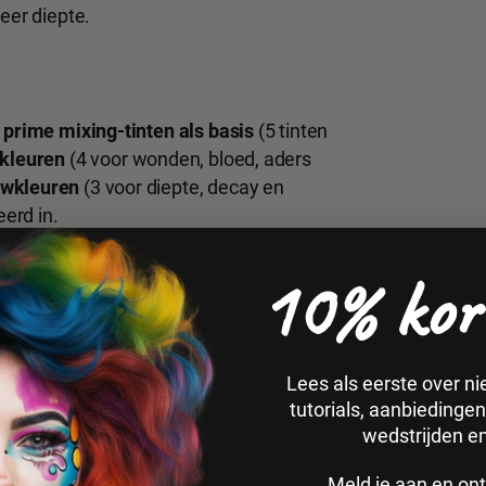
eer diepte.
:
prime mixing-tinten als basis
(5 tinten
tkleuren
(4 voor wonden, bloed, aders
uwkleuren
(3 voor diepte, decay en
erd in.
10% kor
od en lijk-effects
kleur
gkleur
eur
Lees als eerste over n
ngkleur
tutorials, aanbiedinge
sche aders
wedstrijden e
 en diepe wonden
gen en blauwe plekken
Meld je aan en ont