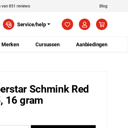
 van 851 reviews
Blog
Je hebt 0 items op je verla
Service/help
Merken
Cursussen
Aanbiedingen
erstar Schmink Red
, 16 gram
5