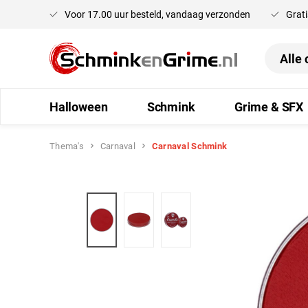
Voor 17.00 uur besteld, vandaag verzonden
Grati
oekopdracht
Ga naar de hoofdnavigatie
Halloween
Schmink
Grime & SFX
Thema's
Carnaval
Carnaval Schmink
Afbeeldingengalerij overslaan