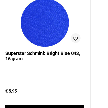
Superstar Schmink Bright Blue 043,
S
16 gram
0
€ 5,95
€ 