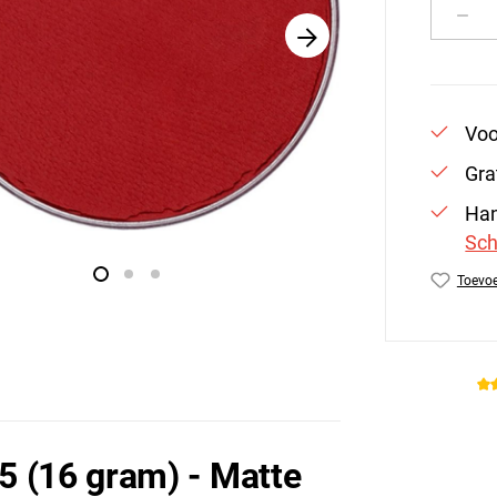
Produ
Voo
Gra
Han
Sch
Toevoe
Produc
5 (16 gram) - Matte