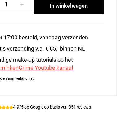
cthoeveelheid: Voer de gewenste hoeveelhe
In winkelwagen
r 17:00 besteld, vandaag verzonden
tis verzending v.a. € 65,- binnen NL
dige make-up tutorials op het
minkenGrime Youtube kanaal
gen aan verlanglijst
tnummer:
139-84.135
4.9/5 op
Google
op basis van 851 reviews