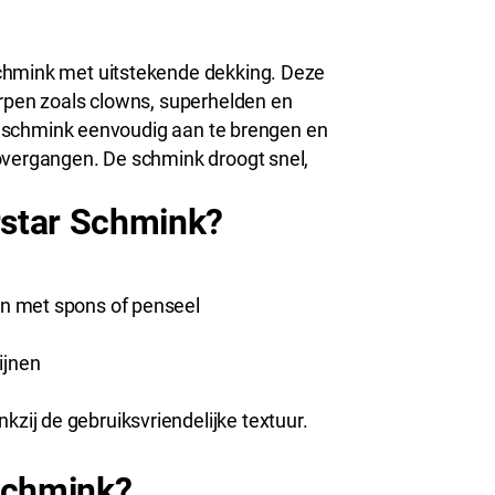
chmink met uitstekende dekking. Deze
erpen zoals clowns, superhelden en
 de schmink eenvoudig aan te brengen en
overgangen. De schmink droogt snel,
star Schmink?
gen met spons of penseel
lijnen
kzij de gebruiksvriendelijke textuur.
Schmink?