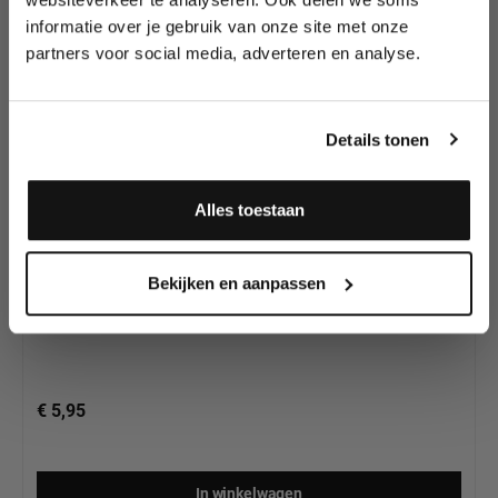
Schmink van
wedstrijden en meer.
Superstar
informatie over je gebruik van onze site met onze
partners voor social media, adverteren en analyse.
Meld je aan en ontvang direct
10% korting
!
Details tonen
Alles toestaan
Superstar Schmink Princess Pink 362, 16 gram
Ja, ik meld me aan
Bekijken en aanpassen
€ 5,95
In winkelwagen