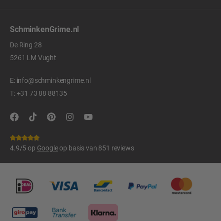
SchminkenGrime.nl
De Ring 28
5261 LM Vught
E:
info@schminkengrime.nl
T:
+31 73 88 88135
4.9/5 op
Google
op basis van 851 reviews