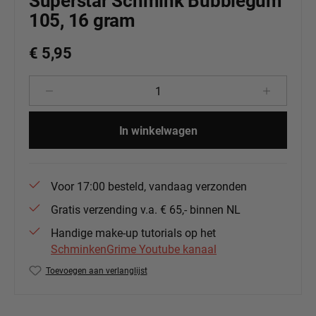
Superstar Schmink Bubblegum
105, 16 gram
€ 5,95
Producthoeveelheid: Voer de gewenste 
In winkelwagen
Voor 17:00 besteld, vandaag verzonden
Gratis verzending v.a. € 65,- binnen NL
Handige make-up tutorials op het
SchminkenGrime Youtube kanaal
Toevoegen aan verlanglijst
Productnummer:
139-84.105