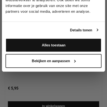
Schmink van
wedstrijden en meer.
Superstar
informatie over je gebruik van onze site met onze
partners voor social media, adverteren en analyse.
Meld je aan en ontvang direct
10% korting
!
Details tonen
Alles toestaan
Superstar Schmink Light Blue 112, 16 gram
Ja, ik meld me aan
Bekijken en aanpassen
€ 5,95
In winkelwagen