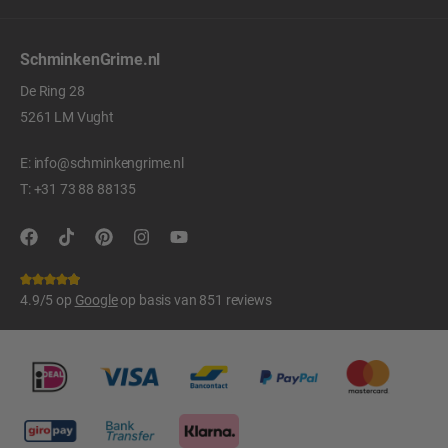
SchminkenGrime.nl
De Ring 28
5261 LM Vught
E:
info@schminkengrime.nl
T:
+31 73 88 88135
4.9/5 op
Google
op basis van 851 reviews