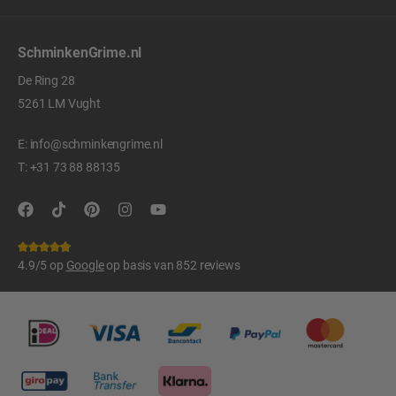
SchminkenGrime.nl
De Ring 28
5261 LM Vught
E:
info@schminkengrime.nl
T:
+31 73 88 88135
4.9/5 op
Google
op basis van 852 reviews