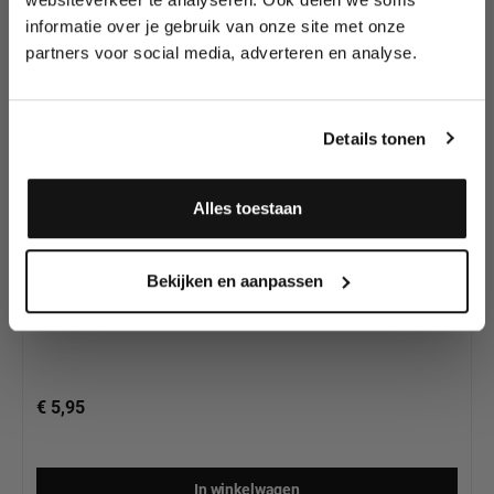
Schmink van
wedstrijden en meer.
Superstar
informatie over je gebruik van onze site met onze
partners voor social media, adverteren en analyse.
Meld je aan en ontvang direct
10% korting
!
Details tonen
Alles toestaan
Superstar Schmink Light Blue 112, 16 gram
Ja, ik meld me aan
Bekijken en aanpassen
€ 5,95
In winkelwagen