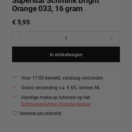
Superstar Schmink Bright
Orange 033, 16 gram
€ 5,95
Producthoeveelheid: Voer de gewenste 
In winkelwagen
Voor 17:00 besteld, vandaag verzonden
Gratis verzending v.a. € 65,- binnen NL
Handige make-up tutorials op het
SchminkenGrime Youtube kanaal
Toevoegen aan verlanglijst
Productnummer:
139-84.033