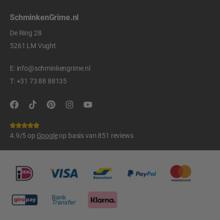
SchminkenGrime.nl
De Ring 28
5261 LM Vught
E:
info@schminkengrime.nl
T:
+31 73 88 88135
4.9/5 op
Google
op basis van 851 reviews