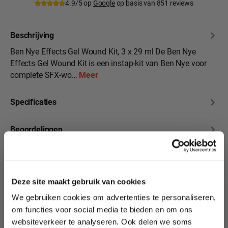
4.9/5 op
Google
op basis van 851 reviews
Beschrijving
Ben Nye Effects Gel Wound Kit, 3 x 29 ml De Ben Nye
Effects Gel Wound Kit is een instap-kit van Ben Nye voor
complete SFX-wo…
Meer
Specificaties
Beoordelingen
10% korting?
Deze site maakt gebruik van cookies
We gebruiken cookies om advertenties te personaliseren,
Productgalerij overslaan
Lees als eerste over nieuwe producten,
Ddit zijn onze andere
om functies voor social media te bieden en om ons
tutorials, aanbiedingen, evenementen,
Gelatine producten
websiteverkeer te analyseren. Ook delen we soms