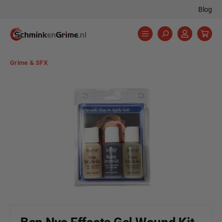
Blog
hoofdinhoud
Grime & SFX
Afbeeldingengalerij overslaan