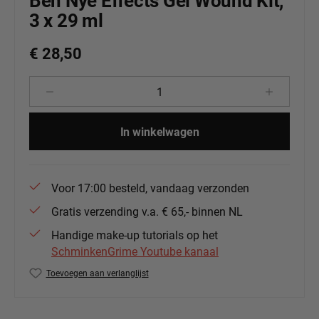
Ben Nye Effects Gel Wound Kit,
3 x 29 ml
€ 28,50
Producthoeveelheid: Voer de gewenste 
In winkelwagen
Voor 17:00 besteld, vandaag verzonden
Gratis verzending v.a. € 65,- binnen NL
Handige make-up tutorials op het
SchminkenGrime Youtube kanaal
Toevoegen aan verlanglijst
Productnummer:
BenNye-GE10