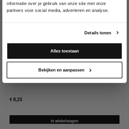
wedstrijden en meer.
voor FX Make-up
informatie over je gebruik van onze site met onze
partners voor social media, adverteren en analyse.
Meld je aan en ontvang direct
10% korting
!
Details tonen
Alles toestaan
Mehron 3D Gel Fleshtone (14ml)
Ja, ik meld me aan
Bekijken en aanpassen
€ 8,25
In winkelwagen