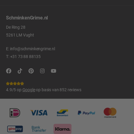
SchminkenGrime.nl
De Ring 28
5261 LM Vught
E:
info@schminkengrime.nl
T:
+31 73 88 88135
4.9/5 op
Google
op basis van 852 reviews