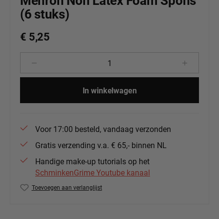
Mehron Non Latex Foam Spons
(6 stuks)
€ 5,25
Producthoeveelheid: Voer de gewenste 
In winkelwagen
Voor 17:00 besteld, vandaag verzonden
Gratis verzending v.a. € 65,- binnen NL
Handige make-up tutorials op het
SchminkenGrime Youtube kanaal
Toevoegen aan verlanglijst
Productnummer:
MEH-121L