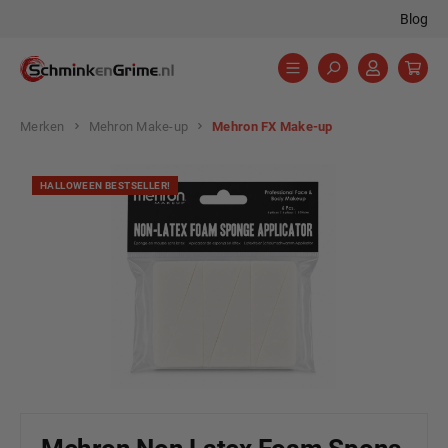
Blog
hoofdinhoud
Merken
Mehron Make-up
Mehron FX Make-up
Afbeeldingengalerij overslaan
HALLOWEEN BESTSELLER!