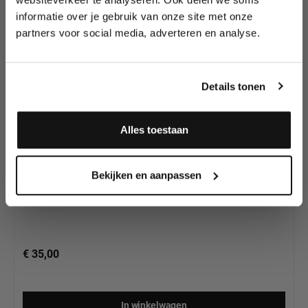
schmink sponzen in
wedstrijden en meer.
ons assortiment
informatie over je gebruik van onze site met onze
partners voor social media, adverteren en analyse.
Meld je aan en ontvang direct
10% korting
!
Details tonen
Alles toestaan
Grimas Vingersponsjes 40 stuks (Daubers)
Ja, ik meld me aan
Bekijken en aanpassen
€ 35,00
In winkelwagen