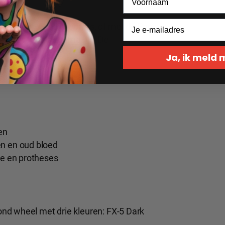
minkremover
op oliebasis, of met de Ben
ffectief als alternatief. De
 huid.
Ja, ik meld
en
en en oud bloed
ne en protheses
nd wheel met drie kleuren: FX-5 Dark