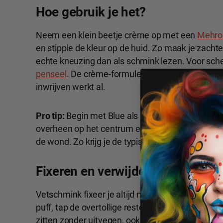
Hoe gebruik je het?
Neem een klein beetje crème op met een
Mehro
en stipple de kleur op de huid. Zo maak je zacht
echte kneuzing dan als schmink lezen. Voor sche
penseel
. De crème-formule blent goed met lic
inwrijven werkt al.
Pro tip:
Begin met Blue als basis voor de kneuiz
overheen op het centrum en gebruik Fire Red voo
de wond. Zo krijg je de typische kleurgradiënt van
Fixeren en verwijderen
Vetschmink fixeer je altijd met
setting powder
. 
puff, tap de overtollige resten weg met een poed
zitten zonder uitvegen, ook bij beweging of zwet