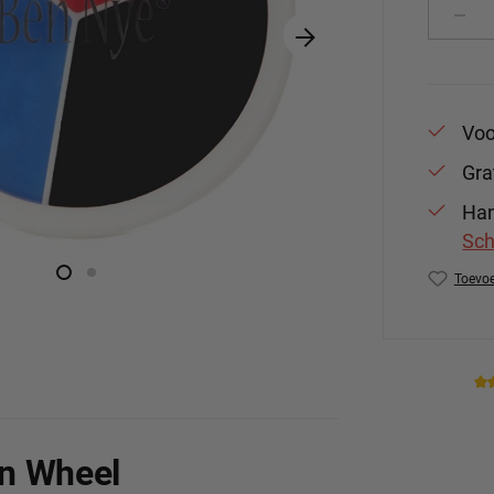
Produ
Voo
Gra
Han
Sch
Toevoe
Produc
n Wheel