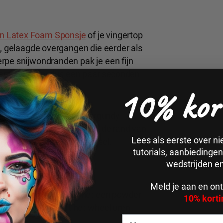
n Latex Foam Sponsje
of je vingertop
e, gelaagde overgangen die eerder als
rpe snijwondranden pak je een fijn
haamswarmte, dus een paar seconden
10% kor
ing-zone, werk er Dark Burgundy
r de verse bloedkleur aan de rand van
Lees als eerste over n
 echt bloeduitstortingsletsel.
tutorials, aanbiedinge
wedstrijden e
Meld je aan en ont
Breng het poeder aan met een powder
10% korti
erpenseel. Zo blijft het wheel uren
en.