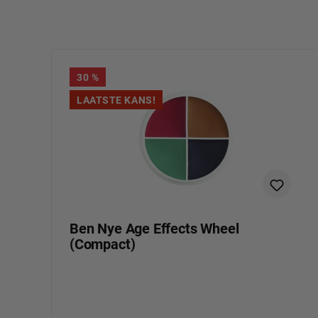
Productgalerij overslaan
30
%
LAATSTE KANS!
Ben Nye Age Effects Wheel
(Compact)