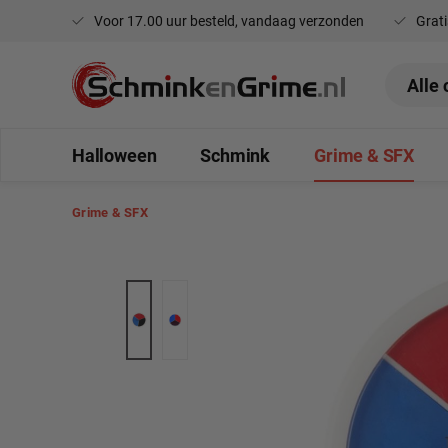
Voor 17.00 uur besteld, vandaag verzonden
Grati
oekopdracht
Ga naar de hoofdnavigatie
Halloween
Schmink
Grime & SFX
Grime & SFX
Afbeeldingengalerij overslaan