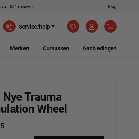
 van 851 reviews
Blog
Je hebt 0 items op je verla
Service/help
Merken
Cursussen
Aanbiedingen
 Nye Trauma
ulation Wheel
75