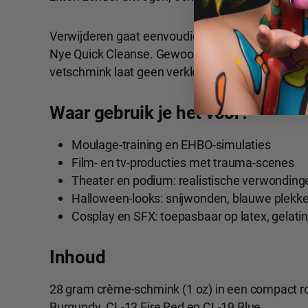
Verwijderen gaat eenvoudig met een
milde sch
Nye Quick Cleanse. Gewoon water en zeep is ook e
vetschmink laat geen verkleuringen achter op de
Waar gebruik je het voor?
Moulage-training en EHBO-simulaties
Film- en tv-producties met trauma-scenes
Theater en podium: realistische verwonding
Halloween-looks: snijwonden, blauwe plekk
Cosplay en SFX: toepasbaar op latex, gelati
Inhoud
28 gram crème-schmink (1 oz) in een compact ro
Burgundy, CL-13 Fire Red en CL-19 Blue.