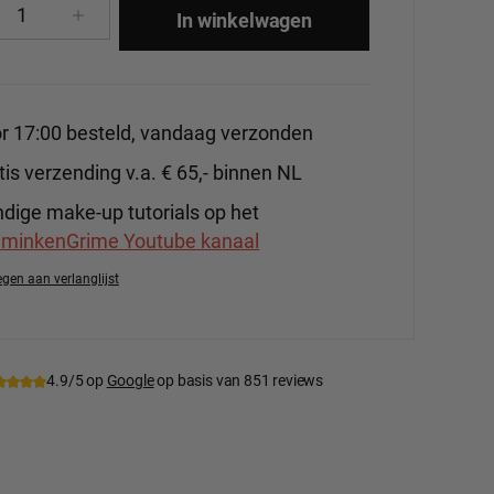
cthoeveelheid: Voer de gewenste hoeveelhe
In winkelwagen
r 17:00 besteld, vandaag verzonden
tis verzending v.a. € 65,- binnen NL
dige make-up tutorials op het
minkenGrime Youtube kanaal
gen aan verlanglijst
tnummer:
BenNye-EW7
4.9/5 op
Google
op basis van 851 reviews