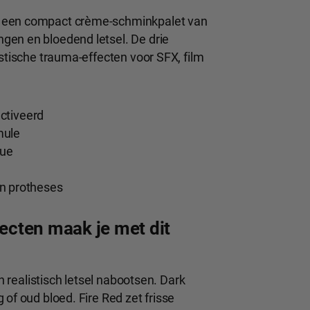
s een compact crème-schminkpalet van
gen en bloedend letsel. De drie
istische trauma-effecten voor SFX, film
ctiveerd
mule
lue
 en protheses
cten maak je met dit
en realistisch letsel nabootsen. Dark
of oud bloed. Fire Red zet frisse