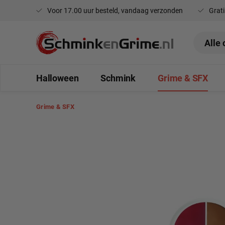
Voor 17.00 uur besteld, vandaag verzonden
Grati
oekopdracht
Ga naar de hoofdnavigatie
Halloween
Schmink
Grime & SFX
Grime & SFX
Afbeeldingengalerij overslaan