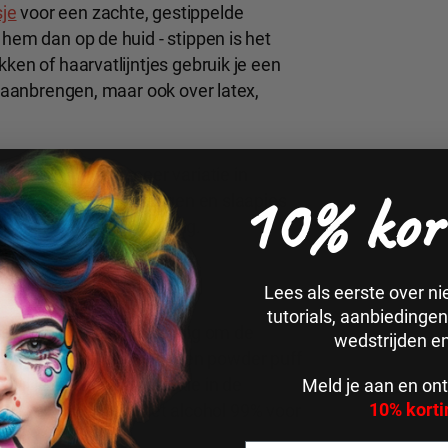
sje
voor een zachte, gestippelde
 hem dan op de huid - stippen is het
ken of haarvatlijntjes gebruik je een
d aanbrengen, maar ook over latex,
aatje voor iets meer variatie in
10% kor
ple toe op de neus, wangen en slaapjes
rtuigende huidveroudering.
Lees als eerste over n
tutorials, aanbiedinge
met
setting powder
is nodig om de
wedstrijden e
ng het powder aan met een powder puff
Wil je meer transparantie in de
Meld je aan en ont
10% korti
aatje verdunnen met alcohol 99% voor