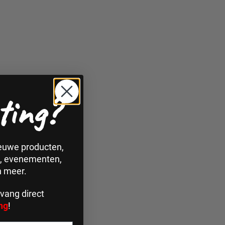
ting?
ieuwe producten,
n, evenementen,
n meer.
vang direct
ng
!