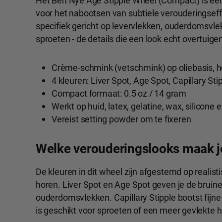
Het Ben Nye Age Stipple Wheel (Compact) is e
voor het nabootsen van subtiele verouderingseffe
specifiek gericht op levervlekken, ouderdomsvl
sproeten - de details die een look echt overtuig
Crème-schmink (vetschmink) op oliebasis,
4 kleuren: Liver Spot, Age Spot, Capillary Sti
Compact formaat: 0.5 oz / 14 gram
Werkt op huid, latex, gelatine, wax, silicone
Vereist setting powder om te fixeren
Welke verouderingslooks maak j
De kleuren in dit wheel zijn afgestemd op realisti
horen. Liver Spot en Age Spot geven je de bruine
ouderdomsvlekken. Capillary Stipple bootst fijne
is geschikt voor sproeten of een meer gevlekte h