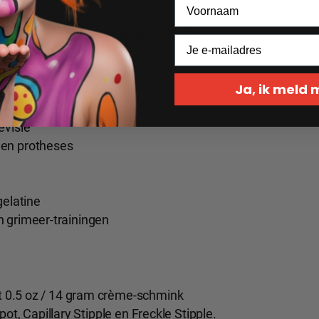
mink remover
op oliebasis - zoals de
p voor lichtere lagen.
Ja, ik meld
evisie
 en protheses
gelatine
 grimeer-trainingen
 0.5 oz / 14 gram crème-schmink
ot, Capillary Stipple en Freckle Stipple.