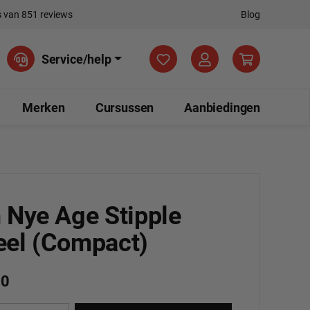
 van 851 reviews
Blog
Je hebt 0 items op je verla
Service/help
Merken
Cursussen
Aanbiedingen
 Nye Age Stipple
el (Compact)
50