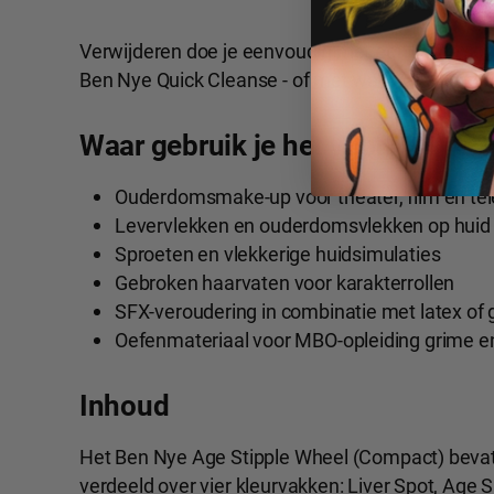
Verwijderen doe je eenvoudig met een milde
sch
Ben Nye Quick Cleanse - of met wat water en zee
Waar gebruik je het voor?
Ouderdomsmake-up voor theater, film en tel
Levervlekken en ouderdomsvlekken op huid
Sproeten en vlekkerige huidsimulaties
Gebroken haarvaten voor karakterrollen
SFX-veroudering in combinatie met latex of 
Oefenmateriaal voor MBO-opleiding grime en
Inhoud
Het Ben Nye Age Stipple Wheel (Compact) bevat
verdeeld over vier kleurvakken: Liver Spot, Age Sp