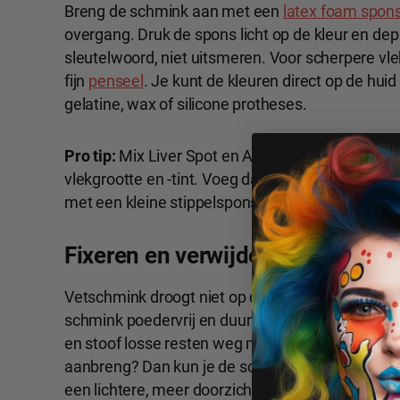
Breng de schmink aan met een
latex foam spon
overgang. Druk de spons licht op de kleur en dep
sleutelwoord, niet uitsmeren. Voor scherpere vlek
fijn
penseel
. Je kunt de kleuren direct op de hui
gelatine, wax of silicone protheses.
Pro tip:
Mix Liver Spot en Age Spot op een mengpl
vlekgrootte en -tint. Voeg daarna Capillary Stip
met een kleine stippelspons voor gelaagde, ove
Fixeren en verwijderen
Vetschmink droogt niet op de huid, dus fixeren 
schmink poedervrij en duurzaam te maken. Bre
en stoof losse resten weg met een poederkwast. 
aanbreng? Dan kun je de schmink op een mengpl
een lichtere, meer doorzichtige laag.