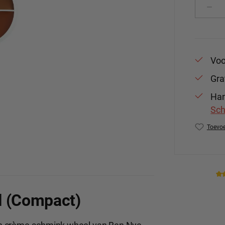
Produ
Voo
Gra
Han
Sch
Toevoe
Produc
l (Compact)