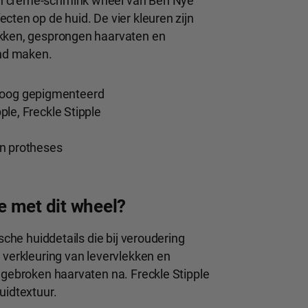
en crème-schmink wheel van Ben Nye
cten op de huid. De vier kleuren zijn
ekken, gesprongen haarvaten en
end maken.
 hoog gepigmenteerd
pple, Freckle Stipple
 en protheses
e met dit wheel?
sche huiddetails die bij veroudering
 verkleuring van levervlekken en
 gebroken haarvaten na. Freckle Stipple
uidtextuur.