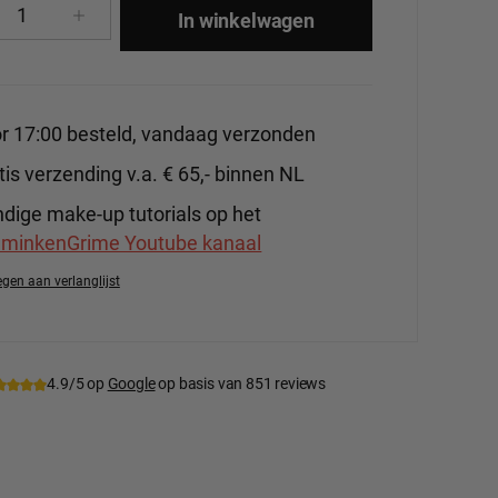
cthoeveelheid: Voer de gewenste hoeveelhe
In winkelwagen
r 17:00 besteld, vandaag verzonden
tis verzending v.a. € 65,- binnen NL
dige make-up tutorials op het
minkenGrime Youtube kanaal
gen aan verlanglijst
tnummer:
BenNye-CK7
4.9/5 op
Google
op basis van 851 reviews