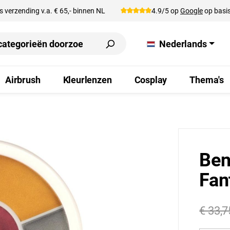
s verzending v.a. € 65,- binnen NL
4.9/5 op
Google
op basis
Nederlands
Airbrush
Kleurlenzen
Cosplay
Thema's
Ben
Fan
€ 33,7