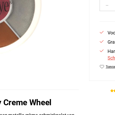
Produ
Voo
Gra
Han
Sch
Toevoe
Produc
y Creme Wheel