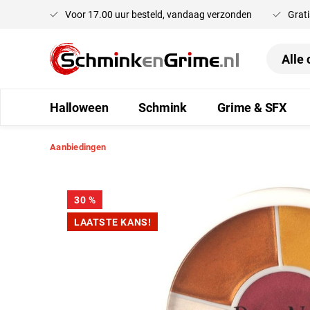
Voor 17.00 uur besteld, vandaag verzonden
Grati
oekopdracht
Ga naar de hoofdnavigatie
Halloween
Schmink
Grime & SFX
Aanbiedingen
Afbeeldingengalerij overslaan
30
%
LAATSTE KANS!