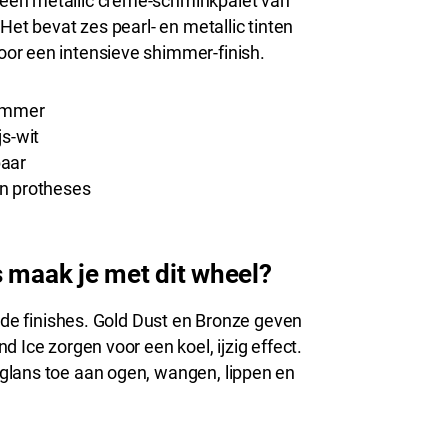
een metallic crème-schminkpalet van
Het bevat zes pearl- en metallic tinten
or een intensieve shimmer-finish.
himmer
js-wit
baar
 en protheses
s maak je met dit wheel?
ende finishes. Gold Dust en Bronze geven
 Ice zorgen voor een koel, ijzig effect.
glans toe aan ogen, wangen, lippen en