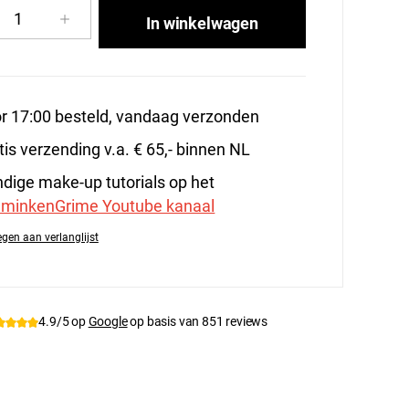
cthoeveelheid: Voer de gewenste hoeveelhe
In winkelwagen
r 17:00 besteld, vandaag verzonden
tis verzending v.a. € 65,- binnen NL
dige make-up tutorials op het
minkenGrime Youtube kanaal
gen aan verlanglijst
tnummer:
BenNye-FW
4.9/5 op
Google
op basis van 851 reviews