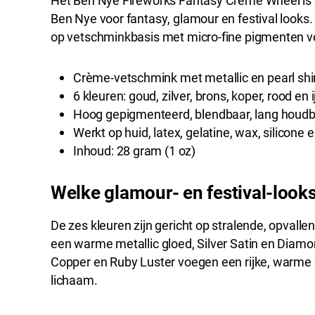
Het Ben Nye Fireworks Fantasy Creme Wheel is 
Ben Nye voor fantasy, glamour en festival looks. 
op vetschminkbasis met micro-fine pigmenten vo
Crème-vetschmink met metallic en pearl s
6 kleuren: goud, zilver, brons, koper, rood en i
Hoog gepigmenteerd, blendbaar, lang houd
Werkt op huid, latex, gelatine, wax, silicone
Inhoud: 28 gram (1 oz)
Welke glamour- en festival-look
De zes kleuren zijn gericht op stralende, opvall
een warme metallic gloed, Silver Satin en Diamond
Copper en Ruby Luster voegen een rijke, warme 
lichaam.