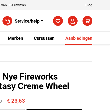
 van 851 reviews
Blog
Je hebt 0 items op je verla
Service/help
Merken
Cursussen
Aanbiedingen
 Nye Fireworks
tasy Creme Wheel
5
€ 23,63