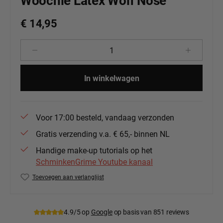
Woochie Latex Wolf Nose
€ 14,95
Producthoeveelheid: Voer de gewenste 
In winkelwagen
Voor 17:00 besteld, vandaag verzonden
Gratis verzending v.a. € 65,- binnen NL
Handige make-up tutorials op het
SchminkenGrime Youtube kanaal
Toevoegen aan verlanglijst
Productnummer:
Woo-wo654
4.9/5 op
Google
op basis van 851 reviews