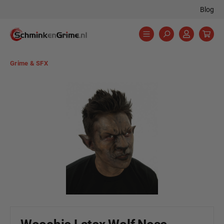
Blog
hoofdinhoud
Grime & SFX
Afbeeldingengalerij overslaan