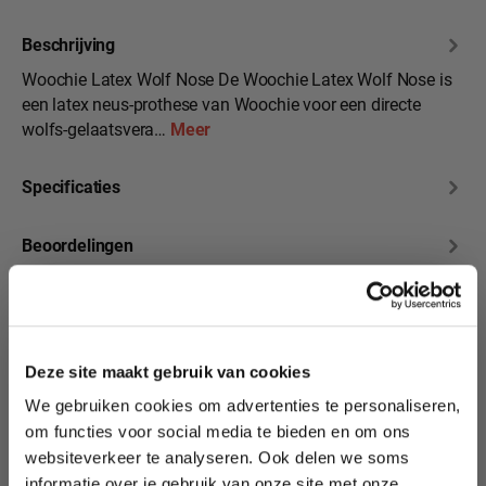
Beschrijving
Woochie Latex Wolf Nose De Woochie Latex Wolf Nose is
een latex neus-prothese van Woochie voor een directe
wolfs-gelaatsvera…
Meer
Specificaties
Beoordelingen
10% korting?
Deze site maakt gebruik van cookies
Productgalerij overslaan
Transformeer je look
We gebruiken cookies om advertenties te personaliseren,
Lees als eerste over nieuwe producten,
met onze Woochie
om functies voor social media te bieden en om ons
tutorials, aanbiedingen, evenementen,
Prosthetics!
websiteverkeer te analyseren. Ook delen we soms
wedstrijden en meer.
informatie over je gebruik van onze site met onze