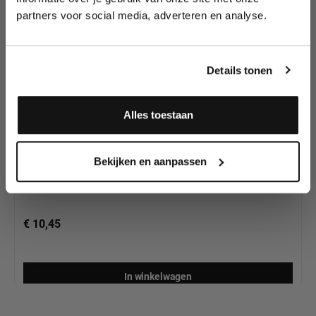
partners voor social media, adverteren en analyse.
Meld je aan en ontvang direct
10% korting
!
Details tonen
Alles toestaan
Woochie Latex Alien Horns (2pcs)
Ja, ik meld me aan
Bekijken en aanpassen
€ 10,45
In winkelwagen