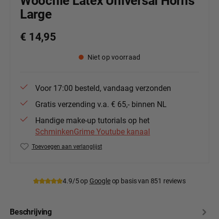
Woochie Latex Universal Horns
Large
€ 14,95
Niet op voorraad
Voor 17:00 besteld, vandaag verzonden
Gratis verzending v.a. € 65,- binnen NL
Handige make-up tutorials op het
SchminkenGrime Youtube kanaal
Toevoegen aan verlanglijst
Productnummer:
Woo-wo095
4.9/5 op
Google
op basis van 851 reviews
Beschrijving