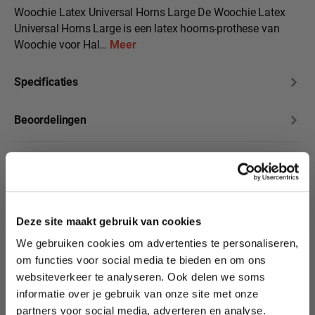
Woochie Latex Universal Horns Large De Woochie Latex
Universal Horns Large is een latex hoorns-prothese van
Woochie voor Hal…
Meer
Specificaties
Beoordelingen
10% korting?
Productgalerij overslaan
Deze site maakt gebruik van cookies
Transformeer je look
met onze Woochie
We gebruiken cookies om advertenties te personaliseren,
Lees als eerste over nieuwe producten,
Prosthetics!
om functies voor social media te bieden en om ons
tutorials, aanbiedingen, evenementen,
websiteverkeer te analyseren. Ook delen we soms
wedstrijden en meer.
informatie over je gebruik van onze site met onze
partners voor social media, adverteren en analyse.