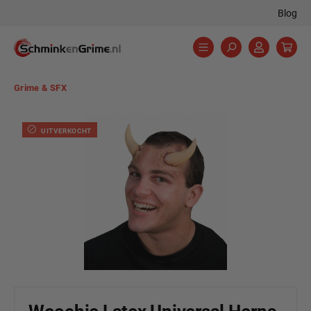
Blog
hoofdinhoud
Grime & SFX
Afbeeldingengalerij overslaan
UITVERKOCHT