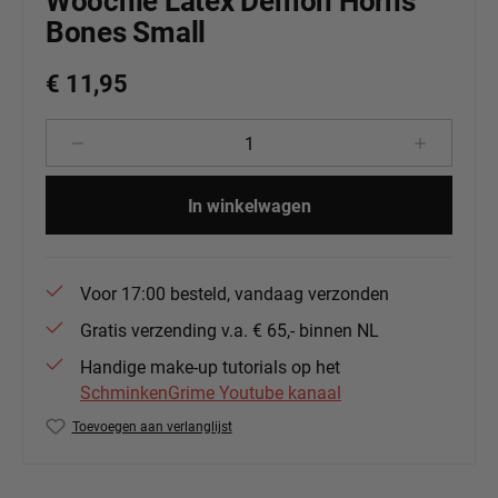
Woochie Latex Demon Horns
Bones Small
€ 11,95
Producthoeveelheid: Voer de gewenste 
In winkelwagen
Voor 17:00 besteld, vandaag verzonden
Gratis verzending v.a. € 65,- binnen NL
Handige make-up tutorials op het
SchminkenGrime Youtube kanaal
Toevoegen aan verlanglijst
Productnummer:
Woo-wo203