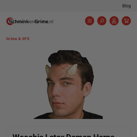
Blog
hoofdinhoud
Grime & SFX
Afbeeldingengalerij overslaan