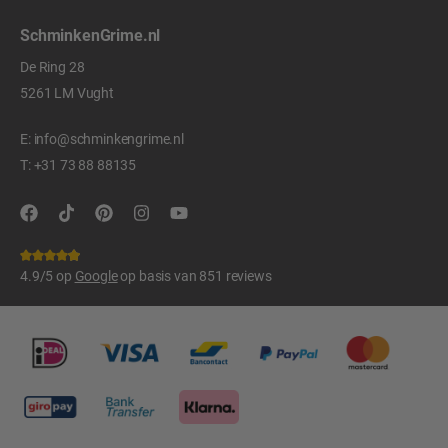
SchminkenGrime.nl
De Ring 28
5261 LM Vught
E:
info@schminkengrime.nl
T:
+31 73 88 88135
4.9/5 op
Google
op basis van 851 reviews