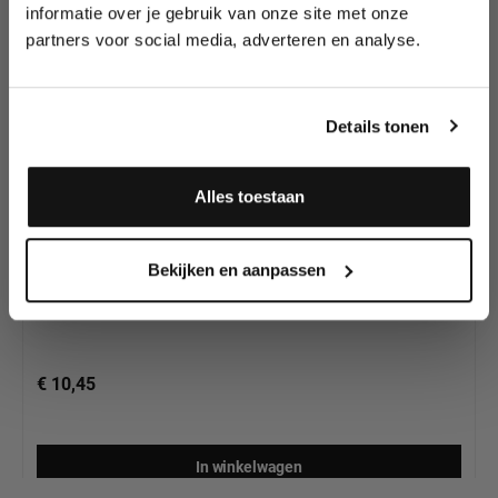
wedstrijden en meer.
Prosthetics!
informatie over je gebruik van onze site met onze
partners voor social media, adverteren en analyse.
Meld je aan en ontvang direct
10% korting
!
Details tonen
Alles toestaan
Woochie Latex Alien Horns (2pcs)
Ja, ik meld me aan
Bekijken en aanpassen
€ 10,45
In winkelwagen