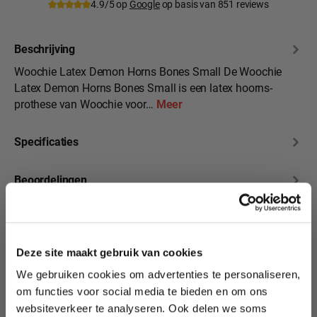
4.9/5 op
Google
op basis van 851 reviews
Beschrijving
Woochie Latex Demon Horns Bones Small De Woochie
Latex Demon Horns Bones Small is een latex hoorns-
prothese van Woochie voor…
Meer
Specificaties
Beoordelingen
10% korting?
Deze site maakt gebruik van cookies
We gebruiken cookies om advertenties te personaliseren,
Productgalerij overslaan
Lees als eerste over nieuwe producten,
Transformeer je look
om functies voor social media te bieden en om ons
tutorials, aanbiedingen, evenementen,
met onze Woochie
websiteverkeer te analyseren. Ook delen we soms