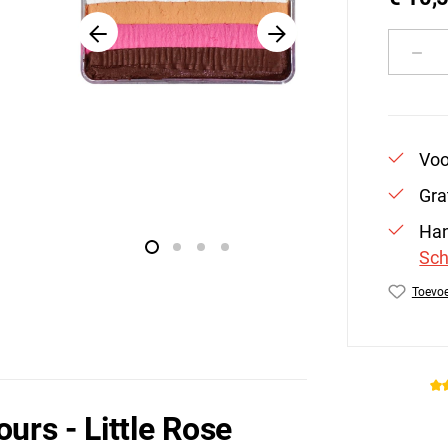
Produ
Voo
Gra
Han
Sch
Toevoe
Produc
urs - Little Rose