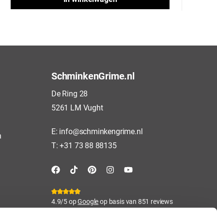
SchminkenGrime.nl
De Ring 28
5261 LM Vught
E:
info@schminkengrime.nl
n
T:
+31 73 88 88135
4.9/5 op
Google
op basis van 851 reviews