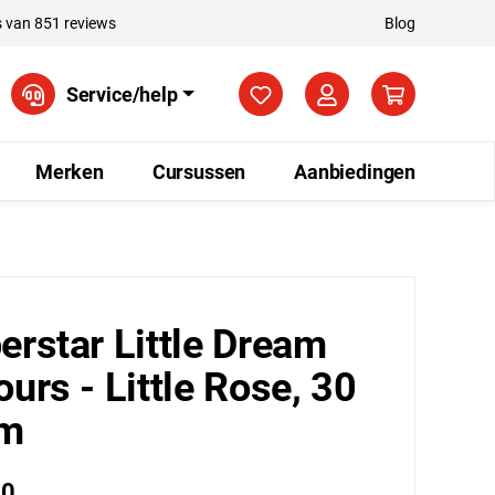
 van 851 reviews
Blog
Je hebt 0 items op je verla
Service/help
Merken
Cursussen
Aanbiedingen
erstar Little Dream
ours - Little Rose, 30
am
50