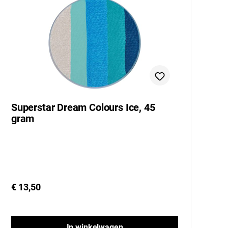
Superstar Dream Colours Ice, 45
S
gram
L
€ 13,50
€
In winkelwagen