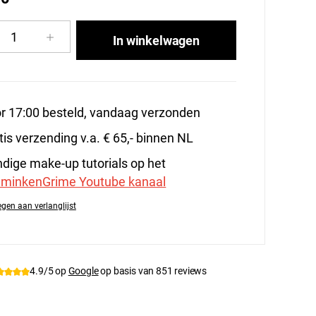
cthoeveelheid: Voer de gewenste hoeveelhe
In winkelwagen
r 17:00 besteld, vandaag verzonden
tis verzending v.a. € 65,- binnen NL
dige make-up tutorials op het
minkenGrime Youtube kanaal
gen aan verlanglijst
tnummer:
139-83.006
4.9/5 op
Google
op basis van 851 reviews