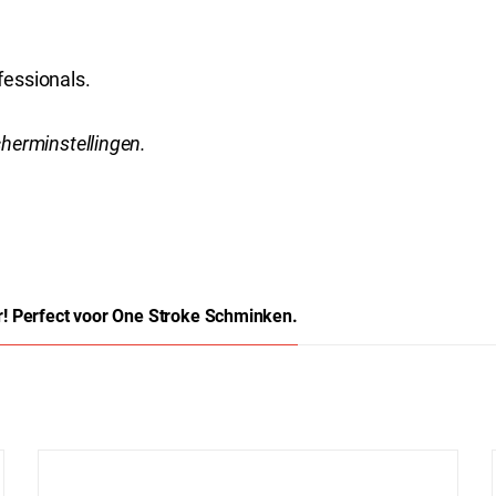
fessionals.
cherminstellingen.
! Perfect voor One Stroke Schminken.