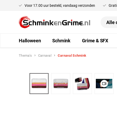
Voor 17.00 uur besteld, vandaag verzonden
Grati
oekopdracht
Ga naar de hoofdnavigatie
Halloween
Schmink
Grime & SFX
Thema's
Carnaval
Carnaval Schmink
Afbeeldingengalerij overslaan