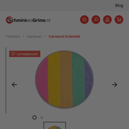
Blog
hoofdinhoud
Thema's
Carnaval
Carnaval Schmink
Afbeeldingengalerij overslaan
UITVERKOCHT