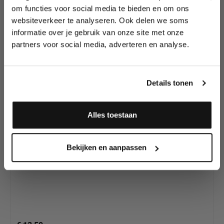
Lees als eerste over nieuwe producten,
Colour Splitcakes
om functies voor social media te bieden en om ons
tutorials, aanbiedingen, evenementen,
van Superstar!
websiteverkeer te analyseren. Ook delen we soms
wedstrijden en meer.
Perfect voor One
informatie over je gebruik van onze site met onze
Stroke Schminken.
partners voor social media, adverteren en analyse.
Meld je aan en ontvang direct
10% korting
!
Details tonen
Alles toestaan
Ja, ik meld me aan
Bekijken en aanpassen
Superstar Dream Colours Rainbow, 45 gram