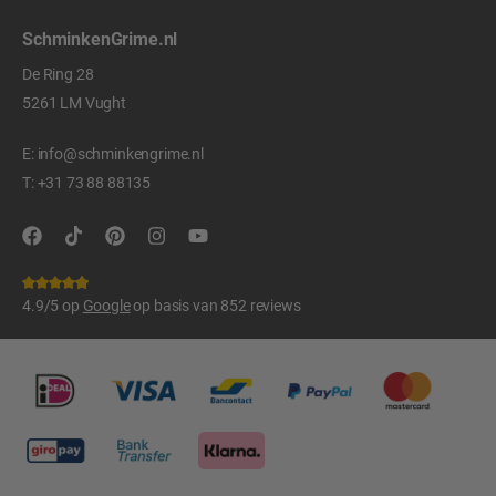
SchminkenGrime.nl
De Ring 28
5261 LM Vught
E:
info@schminkengrime.nl
T:
+31 73 88 88135
4.9/5 op
Google
op basis van 852 reviews