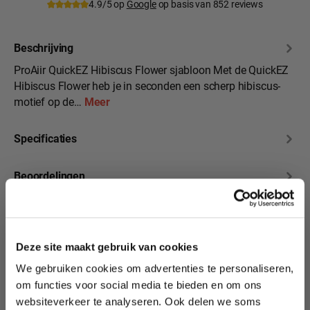
4.9/5 op
Google
op basis van 852 reviews
Beschrijving
ProAiir QuickEZ Hibiscus Flower sjabloon Met de QuickEZ
Hibiscus Flower heb je in seconden een scherp hibiscus-
motief op de…
Meer
Specificaties
Beoordelingen
10% korting?
Deze site maakt gebruik van cookies
We gebruiken cookies om advertenties te personaliseren,
Productgalerij overslaan
Lees als eerste over nieuwe producten,
We hebben nog veel
om functies voor social media te bieden en om ons
tutorials, aanbiedingen, evenementen,
meer QuickEZ in
websiteverkeer te analyseren. Ook delen we soms