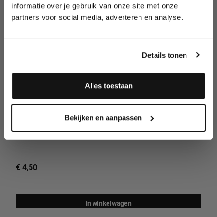
wedstrijden en meer.
onze collectie
informatie over je gebruik van onze site met onze
partners voor social media, adverteren en analyse.
Meld je aan en ontvang direct
10% korting
!
Details tonen
Alles toestaan
ProAiir QuickEZ Bolt and Stars sjabloon
Ja, ik meld me aan
Bekijken en aanpassen
€ 4,50
In winkelwagen