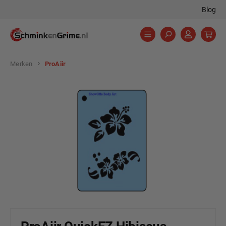
Blog
hoofdinhoud
Merken
ProAiir
Afbeeldingengalerij overslaan