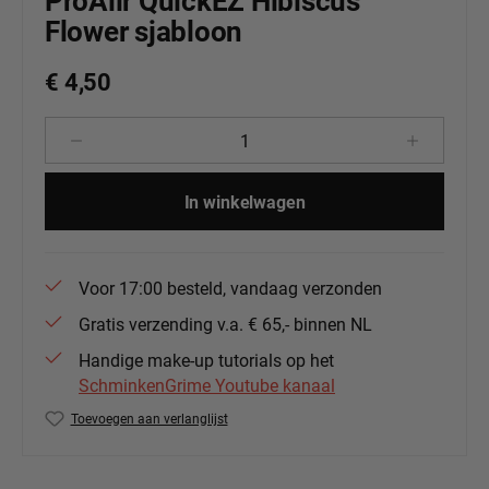
ProAiir QuickEZ Hibiscus
Flower sjabloon
€ 4,50
Producthoeveelheid: Voer de gewenste 
In winkelwagen
Voor 17:00 besteld, vandaag verzonden
Gratis verzending v.a. € 65,- binnen NL
Handige make-up tutorials op het
SchminkenGrime Youtube kanaal
Toevoegen aan verlanglijst
Productnummer:
PA-QEZ14