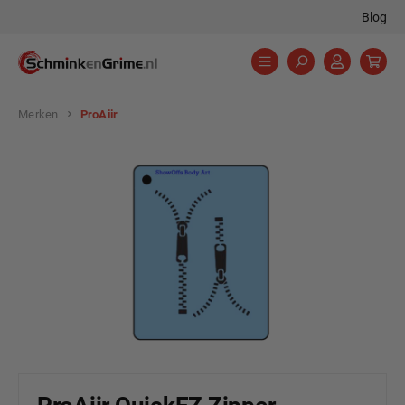
Blog
hoofdinhoud
Merken
ProAiir
Afbeeldingengalerij overslaan