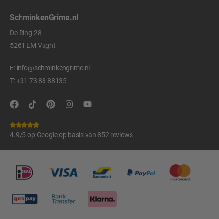
SchminkenGrime.nl
De Ring 28
5261 LM Vught
E:
info@schminkengrime.nl
T:
+31 73 88 88135
4.9/5 op
Google
op basis van 852 reviews