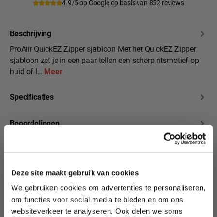
4.9/5 op
Google
op basis van 852 reviews
Beschrijving
ProAiir QuickEZ Zipper sjabloon Met het QuickEZ Zipper
sjabloon zet je in een paar tellen een scherp ritsmotief op
huid of l…
Meer
Specificaties
Beoordelingen
10% korting?
Deze site maakt gebruik van cookies
We gebruiken cookies om advertenties te personaliseren,
Productgalerij overslaan
Lees als eerste over nieuwe producten,
We hebben nog veel
om functies voor social media te bieden en om ons
tutorials, aanbiedingen, evenementen,
meer QuickEZ in
websiteverkeer te analyseren. Ook delen we soms