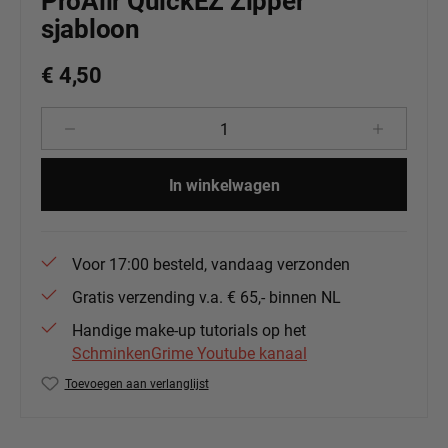
ProAiir QuickEZ Zipper
sjabloon
€ 4,50
Producthoeveelheid: Voer de gewenste 
In winkelwagen
Voor 17:00 besteld, vandaag verzonden
Gratis verzending v.a. € 65,- binnen NL
Handige make-up tutorials op het
SchminkenGrime Youtube kanaal
Toevoegen aan verlanglijst
Productnummer:
PA-QEZ20