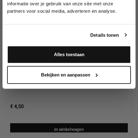
wedstrijden en meer.
onze collectie
informatie over je gebruik van onze site met onze
partners voor social media, adverteren en analyse.
Meld je aan en ontvang direct
10% korting
!
Details tonen
Alles toestaan
ProAiir QuickEZ Star Burst sjabloon
Ja, ik meld me aan
Bekijken en aanpassen
€ 4,50
In winkelwagen