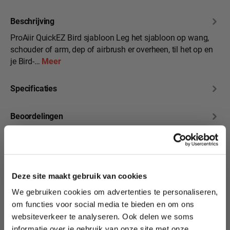
Beschrijving
ProAiir QuickEZ Bird sjabloon Leg het sjabloon op wang,
schouder of arm, dep of airbrush er overheen, til het op en
je Bird-…
Meer
Specificaties
Beoordelingen
10% korting?
Deze site maakt gebruik van cookies
Productgalerij overslaan
We hebben nog veel
We gebruiken cookies om advertenties te personaliseren,
Lees als eerste over nieuwe producten,
meer QuickEZ in
om functies voor social media te bieden en om ons
tutorials, aanbiedingen, evenementen,
onze collectie
websiteverkeer te analyseren. Ook delen we soms
wedstrijden en meer.
informatie over je gebruik van onze site met onze