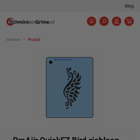
Blog
hoofdinhoud
Merken
ProAiir
Afbeeldingengalerij overslaan