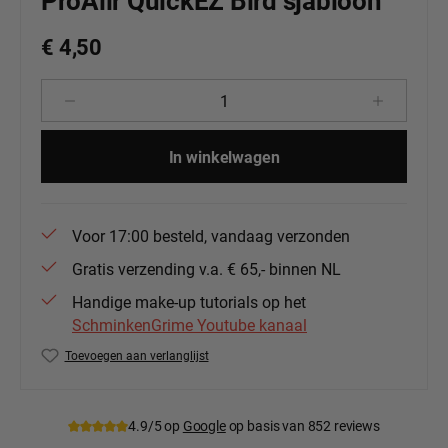
ProAiir QuickEZ Bird sjabloon
€ 4,50
Producthoeveelheid: Voer de gewenste 
In winkelwagen
Voor 17:00 besteld, vandaag verzonden
Gratis verzending v.a. € 65,- binnen NL
Handige make-up tutorials op het
SchminkenGrime Youtube kanaal
Toevoegen aan verlanglijst
Productnummer:
PA-QEZ47
4.9/5 op
Google
op basis van 852 reviews