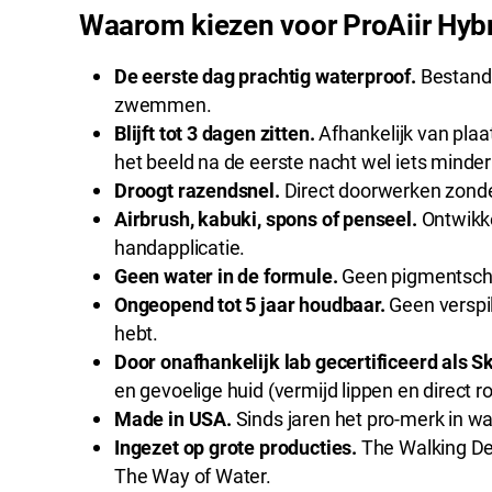
Waarom kiezen voor ProAiir Hyb
De eerste dag prachtig waterproof.
Bestand 
zwemmen.
Blijft tot 3 dagen zitten.
Afhankelijk van plaa
het beeld na de eerste nacht wel iets minder
Droogt razendsnel.
Direct doorwerken zonde
Airbrush, kabuki, spons of penseel.
Ontwikke
handapplicatie.
Geen water in de formule.
Geen pigmentschei
Ongeopend tot 5 jaar houdbaar.
Geen verspill
hebt.
Door onafhankelijk lab gecertificeerd als Sk
en gevoelige huid (vermijd lippen en direct 
Made in USA.
Sinds jaren het pro-merk in w
Ingezet op grote producties.
The Walking Dea
The Way of Water.