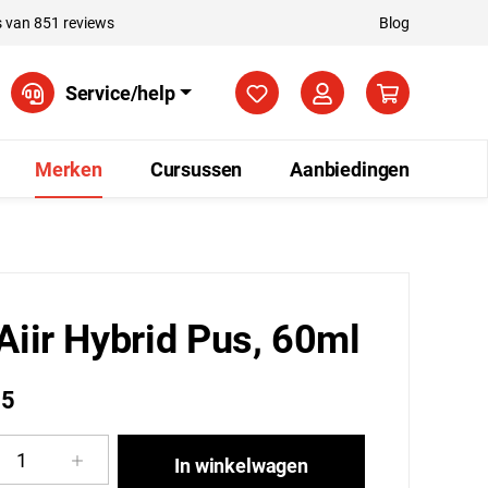
 van 851 reviews
Blog
Je hebt 0 items op je verla
Service/help
Merken
Cursussen
Aanbiedingen
Aiir Hybrid Pus, 60ml
95
cthoeveelheid: Voer de gewenste hoeveelhe
In winkelwagen