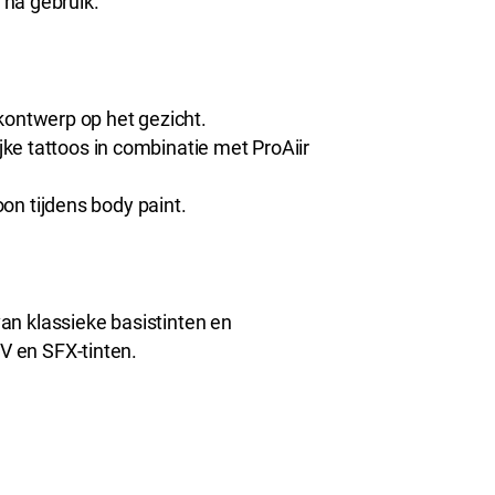
l na gebruik.
ontwerp op het gezicht.
ijke tattoos in combinatie met ProAiir
on tijdens body paint.
 van klassieke basistinten en
UV en SFX-tinten.