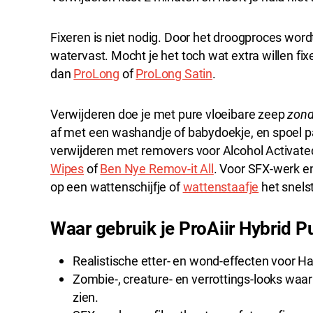
Fixeren is niet nodig. Door het droogproces word
watervast. Mocht je het toch wat extra willen fix
dan
ProLong
of
ProLong Satin
.
Verwijderen doe je met pure vloeibare zeep
zond
af met een washandje of babydoekje, en spoel p
verwijderen met removers voor Alcohol Activat
Wipes
of
Ben Nye Remov-it All
. Voor SFX-werk en
op een wattenschijfje of
wattenstaafje
het snelst
Waar gebruik je ProAiir Hybrid P
Realistische etter- en wond-effecten voor H
Zombie-, creature- en verrottings-looks waarb
zien.