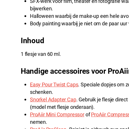
SFX-werk voor film, theater en fotografie waa
bijwerken.
Halloween waarbij de make-up een hele av
Body painting waarbij je niet om de paar uur 
Inhoud
1 flesje van 60 ml.
Handige accessoires voor ProAii
Easy Pour Twist Caps
. Speciale dopjes om z
schenken.
Snorkel Adapter Cap
. Gebruik je flesje dire
(model met flesje onderaan).
ProAiir Mini Compressor
of
ProAiir Compres
nemen.