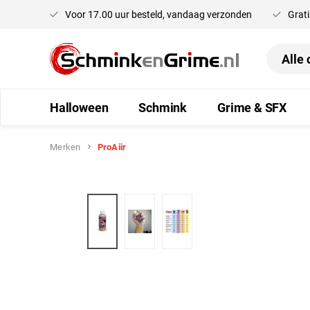
Voor 17.00 uur besteld, vandaag verzonden
Grati
oekopdracht
Ga naar de hoofdnavigatie
Halloween
Schmink
Grime & SFX
Merken
ProAiir
Afbeeldingengalerij overslaan