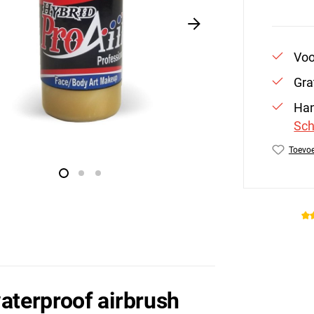
Voo
Gra
Han
Sch
Toevoe
Produc
aterproof airbrush