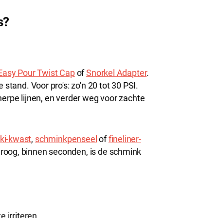
s?
Easy Pour Twist Cap
of
Snorkel Adapter
.
 stand. Voor pro's: zo'n 20 tot 30 PSI.
herpe lijnen, en verder weg voor zachte
ki-kwast
,
schminkpenseel
of
fineliner-
roog, binnen seconden, is de schmink
 irriteren.