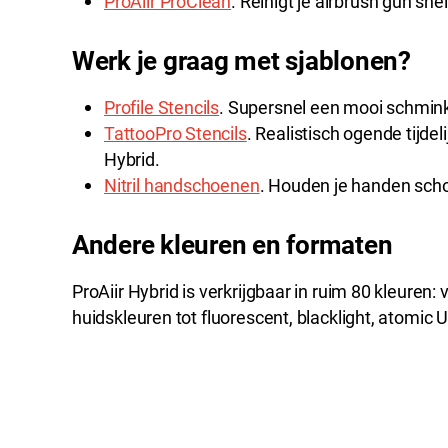
ProAiir ProClean
. Reinigt je airbrush gun sne
Werk je graag met sjablonen?
Profile Stencils
. Supersnel een mooi schmink
TattooPro Stencils
. Realistisch ogende tijdel
Hybrid.
Nitril handschoenen
. Houden je handen scho
Andere kleuren en formaten
ProAiir Hybrid is verkrijgbaar in ruim 80 kleuren:
huidskleuren tot fluorescent, blacklight, atomic 