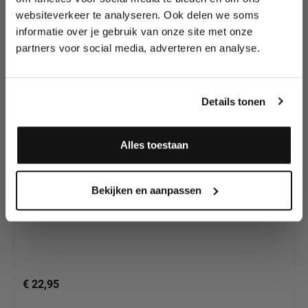
tutorials, aanbiedingen, evenementen,
websiteverkeer te analyseren. Ook delen we soms
wedstrijden en meer.
Productgalerij overslaan
Andere ProAiir
informatie over je gebruik van onze site met onze
Hybrid Producten
partners voor social media, adverteren en analyse.
Meld je aan en ontvang direct
10% korting
!
Details tonen
Alles toestaan
Ja, ik meld me aan
Bekijken en aanpassen
ProAiir Hybrid Orange, 60ml
€ 22,95