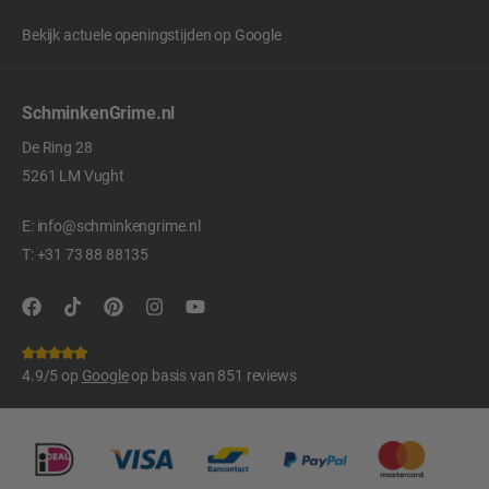
Bekijk actuele openingstijden op
Google
SchminkenGrime.nl
De Ring 28
5261 LM Vught
E:
info@schminkengrime.nl
T:
+31 73 88 88135
4.9/5 op
Google
op basis van 851 reviews