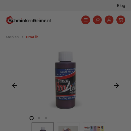
Blog
hoofdinhoud
Merken
ProAiir
Afbeeldingengalerij overslaan