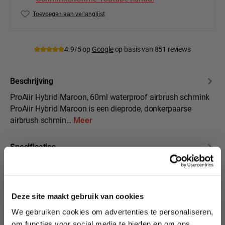
Toevoegen aan verlanglijst
Productnummer:
PA-H-Mar
4.9/5 op
Google
op basis van 851 reviews
Beschrijving
ProAiir Hybrid Maroon, 60ml waterproof airbrush schmink
ProAiir Hybrid Maroon is een dieprode, donkerpaarse
airbrush schmin…
Meer
Specificaties
10% korting?
Beoordelingen
Deze site maakt gebruik van cookies
We gebruiken cookies om advertenties te personaliseren,
Lees als eerste over nieuwe producten,
om functies voor social media te bieden en om ons