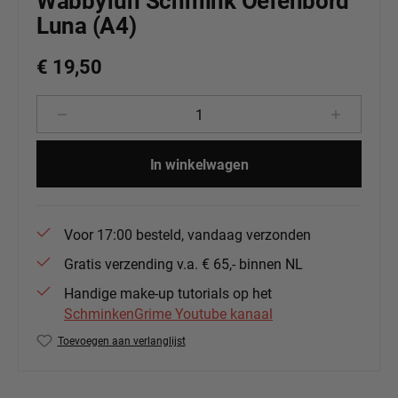
Wabbyfun Schmink Oefenbord
Luna (A4)
€ 19,50
Producthoeveelheid: Voer de gewenste 
In winkelwagen
Voor 17:00 besteld, vandaag verzonden
Gratis verzending v.a. € 65,- binnen NL
Handige make-up tutorials op het
SchminkenGrime Youtube kanaal
Toevoegen aan verlanglijst
Productnummer:
WF-Lu-A4