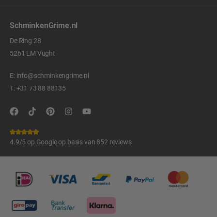
SchminkenGrime.nl
De Ring 28
5261 LM Vught
E:
info@schminkengrime.nl
T:
+31 73 88 88135
4.9/5 op
Google
op basis van 852 reviews