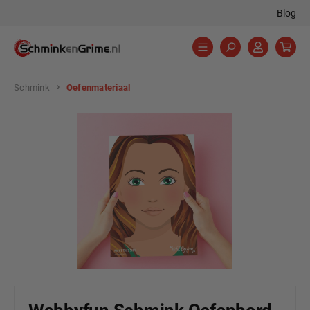
Blog
hoofdinhoud
Schmink
Oefenmateriaal
Afbeeldingengalerij overslaan