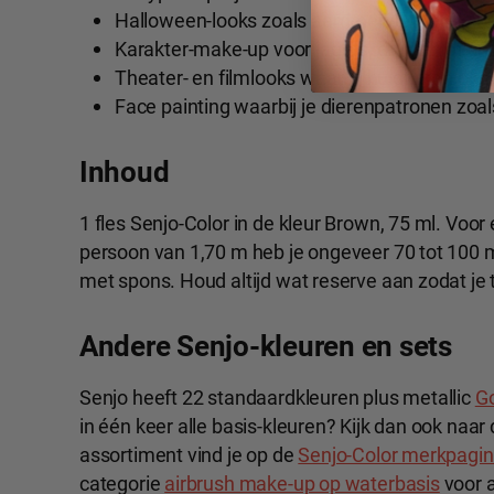
Halloween-looks zoals aardmensen, dode bo
Karakter-make-up voor jagers, druiden of an
Theater- en filmlooks waarbij huidtinten of a
Face painting waarbij je dierenpatronen zoal
Inhoud
1 fles Senjo-Color in de kleur Brown, 75 ml. Voor
persoon van 1,70 m heb je ongeveer 70 tot 100 m
met spons. Houd altijd wat reserve aan zodat je t
Andere Senjo-kleuren en sets
Senjo heeft 22 standaardkleuren plus metallic
G
in één keer alle basis-kleuren? Kijk dan ook naar
assortiment vind je op de
Senjo-Color merkpagi
categorie
airbrush make-up op waterbasis
voor a