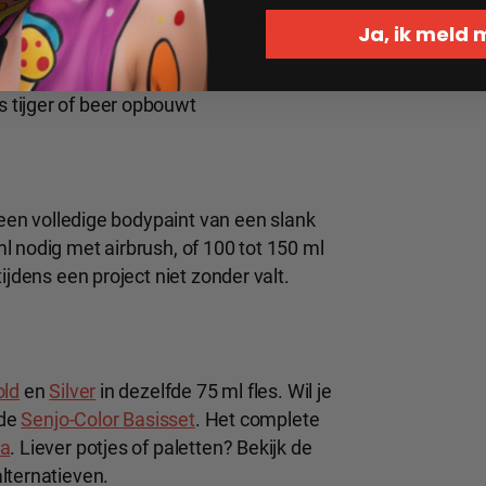
men, baarden en ruige karakters
Ja, ik meld
dere bosachtige rollen
ardetinten nodig zijn
s tijger of beer opbouwt
 een volledige bodypaint van een slank
l nodig met airbrush, of 100 tot 150 ml
ijdens een project niet zonder valt.
old
en
Silver
in dezelfde 75 ml fles. Wil je
 de
Senjo-Color Basisset
. Het complete
na
. Liever potjes of paletten? Bekijk de
lternatieven.