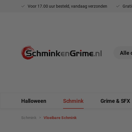
Voor 17.00 uur besteld, vandaag verzonden
Grati
oekopdracht
Ga naar de hoofdnavigatie
Halloween
Schmink
Grime & SFX
Schmink
Vloeibare Schmink