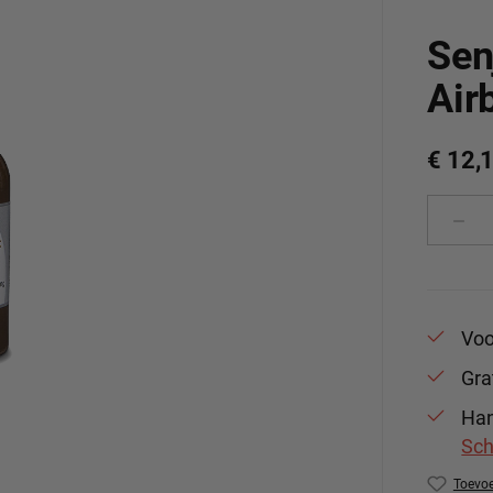
Sen
Air
€ 12,
Produ
Voo
Gra
Han
Sch
Toevoe