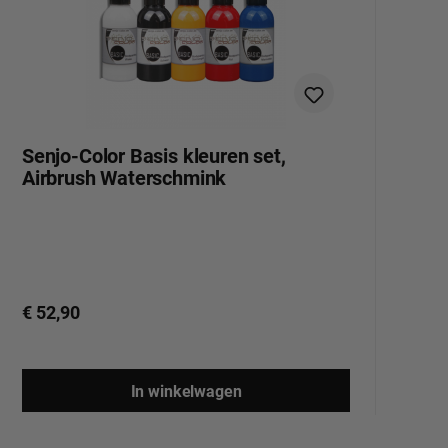
Senjo-Color Basis kleuren set,
S
Airbrush Waterschmink
W
€ 52,90
€
In winkelwagen