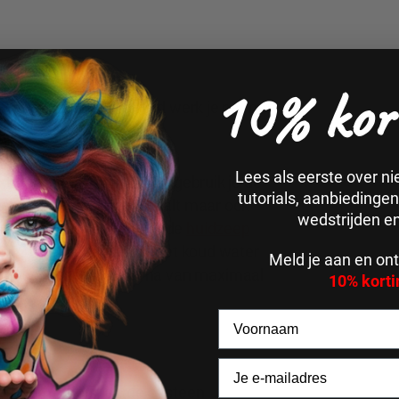
10% kor
 Voor extra houdbaarheid werk je na met
ay
.
Lees als eerste over n
ra prettige verwijdering gebruik je de
tutorials, aanbiedinge
r schmink van de huid haalt maar ook
wedstrijden e
remover doekjes. Een goede
huidzeep
ding? Direct uitspoelen met koud water
Meld je aan en ont
en op een wasprogramma van maximaal
10% korti
ls boomschors, aarde of steen