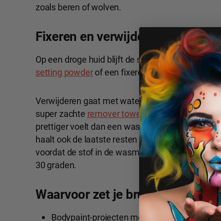
zoals beren of wolven.
Fixeren en verwijderen
Op een droge huid blijft de schmink goed zitten.
setting powder
of een fixerende laag
setting spr
Verwijderen gaat met water en zeep. Voor een ext
super zachte
remover towel
die niet alleen mee
prettiger voelt dan een washandje of make-up 
haalt ook de laatste resten weg. Vlekken op kle
voordat de stof in de wasmachine gaat. Wass
30 graden.
Waarvoor zet je bruin in?
Bodypaint-projecten met natuurthema's zoa