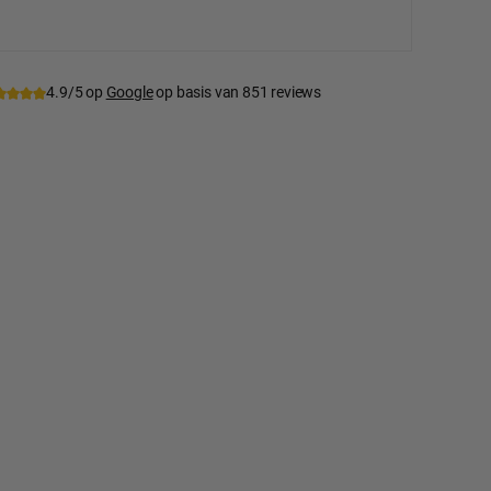
tnummer:
SC-TSB13-braun
4.9/5 op
Google
op basis van 851 reviews