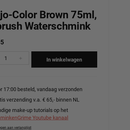
jo-Color Brown 75ml,
brush Waterschmink
15
cthoeveelheid: Voer de gewenste hoeveelhe
In winkelwagen
r 17:00 besteld, vandaag verzonden
tis verzending v.a. € 65,- binnen NL
dige make-up tutorials op het
minkenGrime Youtube kanaal
gen aan verlanglijst