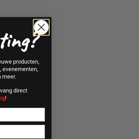
ting?
ieuwe producten,
n, evenementen,
n meer.
vang direct
ng
!