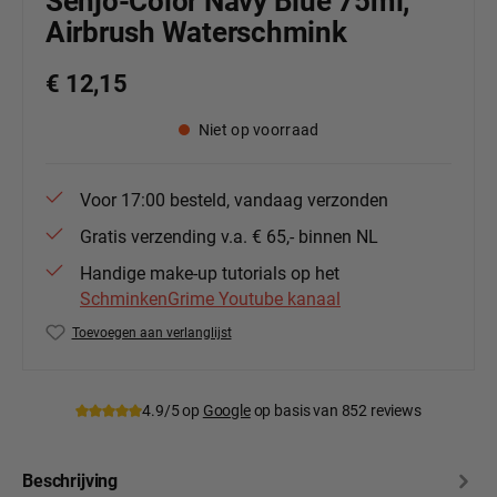
Senjo-Color Navy Blue 75ml,
Airbrush Waterschmink
€ 12,15
Niet op voorraad
Voor 17:00 besteld, vandaag verzonden
Gratis verzending v.a. € 65,- binnen NL
Handige make-up tutorials op het
SchminkenGrime Youtube kanaal
Toevoegen aan verlanglijst
Productnummer:
SC-TSB13-navy-blue
4.9/5 op
Google
op basis van 852 reviews
Beschrijving