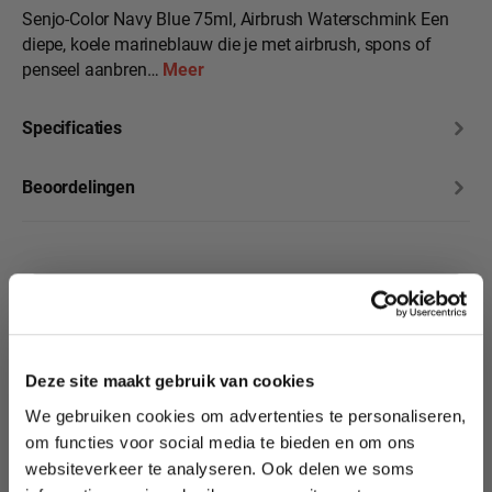
Senjo-Color Navy Blue 75ml, Airbrush Waterschmink Een
diepe, koele marineblauw die je met airbrush, spons of
penseel aanbren…
Meer
Specificaties
Beoordelingen
10% korting?
Productgalerij overslaan
Op zoek naar meer
veelzijdige Airbrush
Deze site maakt gebruik van cookies
Schmink? Bekijk ook
We gebruiken cookies om advertenties te personaliseren,
onze andere Senjo-
Lees als eerste over nieuwe producten,
om functies voor social media te bieden en om ons
Color kleuren.
tutorials, aanbiedingen, evenementen,
websiteverkeer te analyseren. Ook delen we soms
wedstrijden en meer.