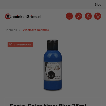
Blog
hoofdinhoud
Schmink
Vloeibare Schmink
Afbeeldingengalerij overslaan
UITVERKOCHT