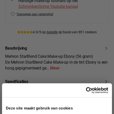
Handige make-up tutorials op het
SchminkenGrime Youtube kanaal
Toevoegen aan verlanglijst
Productnummer:
MEH-110-10C
4.9/5 op
Google
op basis van 851 reviews
Beschrijving
Mehron StarBlend Cake Make-up Ebony (56 gram)
De Mehron StarBlend Cake Make-up in de tint Ebony is een
hoog gepigmenteerd ge…
Meer
Specificaties
10% korting?
Beoordelingen
Deze site maakt gebruik van cookies