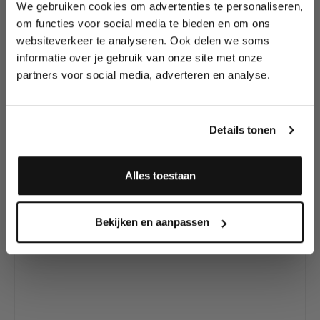
We gebruiken cookies om advertenties te personaliseren,
Lees als eerste over nieuwe producten,
om functies voor social media te bieden en om ons
tutorials, aanbiedingen, evenementen,
websiteverkeer te analyseren. Ook delen we soms
Productgalerij overslaan
wedstrijden en meer.
Dit zijn andere
informatie over je gebruik van onze site met onze
Mehron StarBlend's
partners voor social media, adverteren en analyse.
Meld je aan en ontvang direct
in ons assortiment
10% korting
!
Details tonen
Alles toestaan
Ja, ik meld me aan
Bekijken en aanpassen
Mehron StarBlend Cake Make-up Orange (56 gram)