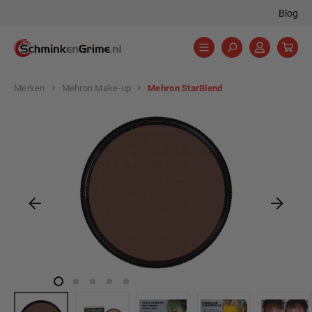
Blog
hoofdinhoud
Merken
Mehron Make-up
Mehron StarBlend
Afbeeldingengalerij overslaan