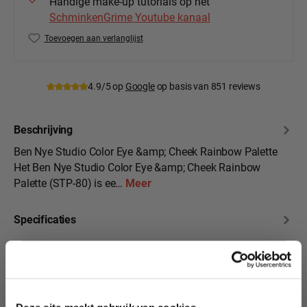
Handige make-up tutorials op het
SchminkenGrime Youtube kanaal
Toevoegen aan verlanglijst
Productnummer:
BenNye-STP-80
4.9/5 op
Google
op basis van 851 reviews
Beschrijving
Ben Nye Studio Color Eye &amp; Cheek Rainbow Palette
Het Ben Nye Studio Color Eye &amp; Cheek Rainbow
Palette (STP-80) is ee…
Meer
Specificaties
Beoordelingen
10% korting?