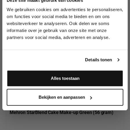
Deze site maakt gebruik van cookies
We gebruiken cookies om advertenties te personaliseren,
Lees als eerste over nieuwe producten,
om functies voor social media te bieden en om ons
Productgalerij overslaan
tutorials, aanbiedingen, evenementen,
Dit zijn de andere
websiteverkeer te analyseren. Ook delen we soms
wedstrijden en meer.
oogschaduw kleuren
informatie over je gebruik van onze site met onze
en geperste poeders
partners voor social media, adverteren en analyse.
Meld je aan en ontvang direct
en in ons
10% korting
!
assortiment
Details tonen
Alles toestaan
Ja, ik meld me aan
Bekijken en aanpassen
Mehron StarBlend Cake Make-up Green (56 gram)