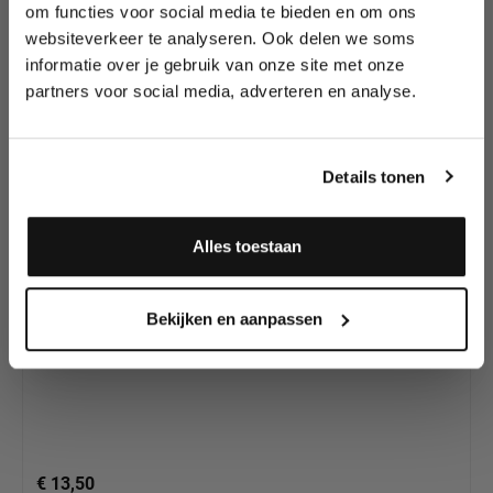
Lees als eerste over nieuwe producten,
om functies voor social media te bieden en om ons
tutorials, aanbiedingen, evenementen,
websiteverkeer te analyseren. Ook delen we soms
Productgalerij overslaan
wedstrijden en meer.
Dit zijn onze andere
informatie over je gebruik van onze site met onze
Gelatine producten
partners voor social media, adverteren en analyse.
Meld je aan en ontvang direct
voor FX Make-up
10% korting
!
Details tonen
Alles toestaan
Ja, ik meld me aan
Bekijken en aanpassen
Ben Nye Blood Effects Gel, 29 ml
€ 13,50