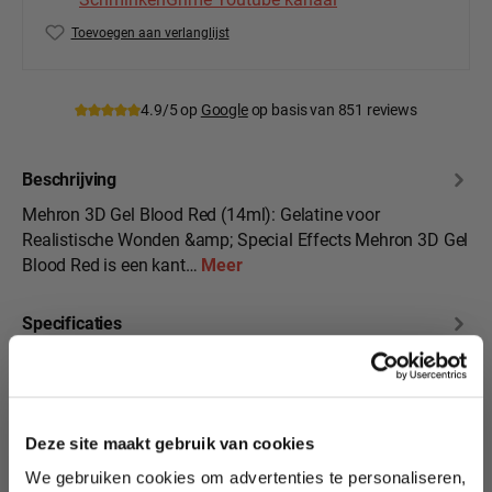
Toevoegen aan verlanglijst
Productnummer:
MEH-142-R
4.9/5 op
Google
op basis van 851 reviews
Beschrijving
Mehron 3D Gel Blood Red (14ml): Gelatine voor
Realistische Wonden &amp; Special Effects Mehron 3D Gel
Blood Red is een kant…
Meer
Specificaties
10% korting?
Beoordelingen
Deze site maakt gebruik van cookies
We gebruiken cookies om advertenties te personaliseren,