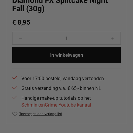
Diamond FX Splitcake Night
Fall (30g)
€ 8,95
Producthoeveelheid: Voer de gewenste 
In winkelwagen
Voor 17:00 besteld, vandaag verzonden
Gratis verzending v.a. € 65,- binnen NL
Handige make-up tutorials op het
SchminkenGrime Youtube kanaal
Toevoegen aan verlanglijst
Productnummer:
DFX-RS30-22