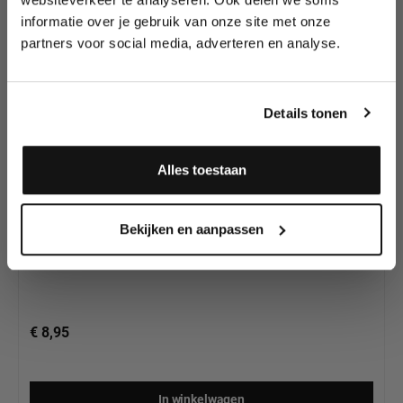
Splitcake's van
wedstrijden en meer.
Diamond FX
informatie over je gebruik van onze site met onze
partners voor social media, adverteren en analyse.
Meld je aan en ontvang direct
10% korting
!
Details tonen
Alles toestaan
Diamond FX Splitcake Beach Front (30g)
Ja, ik meld me aan
Bekijken en aanpassen
€ 8,95
In winkelwagen