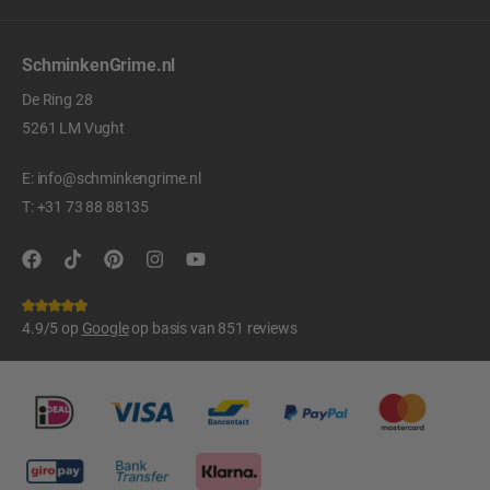
SchminkenGrime.nl
De Ring 28
5261 LM Vught
E:
info@schminkengrime.nl
T:
+31 73 88 88135
4.9/5 op
Google
op basis van 851 reviews