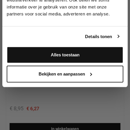
Splitcake's van
wedstrijden en meer.
Diamond FX
informatie over je gebruik van onze site met onze
partners voor social media, adverteren en analyse.
Meld je aan en ontvang direct
10% korting
!
Details tonen
30
%
LAATSTE STUKS
Alles toestaan
Diamond FX Splitcake Sun Down (30g)
Ja, ik meld me aan
Bekijken en aanpassen
€ 8,95
€ 6,27
In winkelwagen