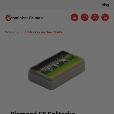
Blog
hoofdinhoud
Schmink
Splitcakes en One Stroke
Afbeeldingengalerij overslaan