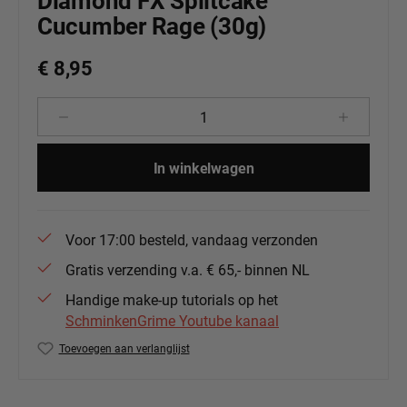
Diamond FX Splitcake
Cucumber Rage (30g)
€ 8,95
Producthoeveelheid: Voer de gewenste 
In winkelwagen
Voor 17:00 besteld, vandaag verzonden
Gratis verzending v.a. € 65,- binnen NL
Handige make-up tutorials op het
SchminkenGrime Youtube kanaal
Toevoegen aan verlanglijst
Productnummer:
DFX-RS30-03