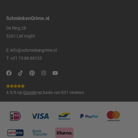
SchminkenGrime.nl
De Ring 28
5261 LM Vught
E:
info@schminkengrime.nl
T:
+31 73 88 88135
4.9/5 op
Google
op basis van 851 reviews