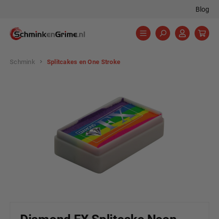
Blog
hoofdinhoud
Schmink
Splitcakes en One Stroke
Afbeeldingengalerij overslaan