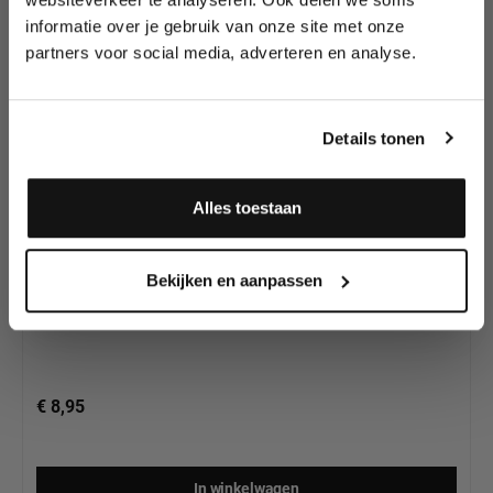
Splitcake's van
wedstrijden en meer.
Diamond FX
informatie over je gebruik van onze site met onze
partners voor social media, adverteren en analyse.
Meld je aan en ontvang direct
10% korting
!
Details tonen
Alles toestaan
Diamond FX Splitcake Beach Front (30g)
Ja, ik meld me aan
Bekijken en aanpassen
€ 8,95
In winkelwagen