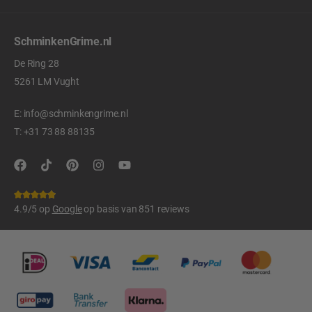
SchminkenGrime.nl
De Ring 28
5261 LM Vught
E:
info@schminkengrime.nl
T:
+31 73 88 88135
4.9/5 op
Google
op basis van 851 reviews