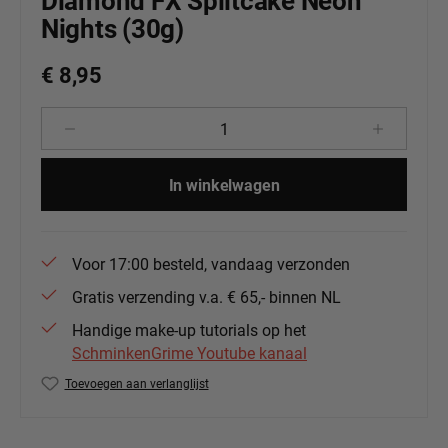
Diamond FX Splitcake Neon
Nights (30g)
€ 8,95
Producthoeveelheid: Voer de gewenste 
In winkelwagen
Voor 17:00 besteld, vandaag verzonden
Gratis verzending v.a. € 65,- binnen NL
Handige make-up tutorials op het
SchminkenGrime Youtube kanaal
Toevoegen aan verlanglijst
Productnummer:
DFX-RS30-07