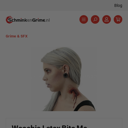
Blog
hoofdinhoud
Grime & SFX
Afbeeldingengalerij overslaan