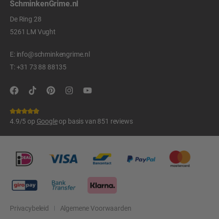
SchminkenGrime.nl
De Ring 28
5261 LM Vught
E:
info@schminkengrime.nl
T:
+31 73 88 88135
4.9/5 op
Google
op basis van 851 reviews
Privacybeleid
Algemene Voorwaarden