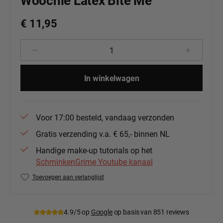
Woochie Latex Bite Me
€ 11,95
Producthoeveelheid: Voer de gewenste 
In winkelwagen
Voor 17:00 besteld, vandaag verzonden
Gratis verzending v.a. € 65,- binnen NL
Handige make-up tutorials op het
SchminkenGrime Youtube kanaal
Toevoegen aan verlanglijst
Productnummer:
Woo-wo346
4.9/5 op
Google
op basis van 851 reviews