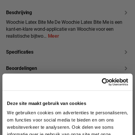
Beschrijving
Woochie Latex Bite Me De Woochie Latex Bite Me is een
kant-en-klare wond-applicatie van Woochie voor een
realistische bijtwo…
Meer
Specificaties
Beoordelingen
10% korting?
Deze site maakt gebruik van cookies
Productgalerij overslaan
Transformeer je look
We gebruiken cookies om advertenties te personaliseren,
Lees als eerste over nieuwe producten,
met onze Woochie
om functies voor social media te bieden en om ons
tutorials, aanbiedingen, evenementen,
Prosthetics!
websiteverkeer te analyseren. Ook delen we soms
wedstrijden en meer.
informatie over je gebruik van onze site met onze