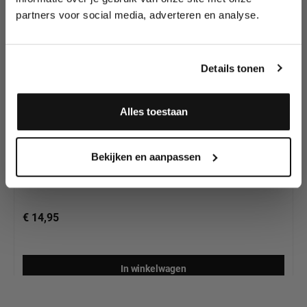
partners voor social media, adverteren en analyse.
Meld je aan en ontvang direct
10% korting
!
Details tonen
Alles toestaan
Woochie Latex Steampunk Set
Ja, ik meld me aan
Bekijken en aanpassen
€ 14,95
In winkelwagen