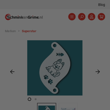
Blog
hoofdinhoud
Merken
Superstar
Afbeeldingengalerij overslaan