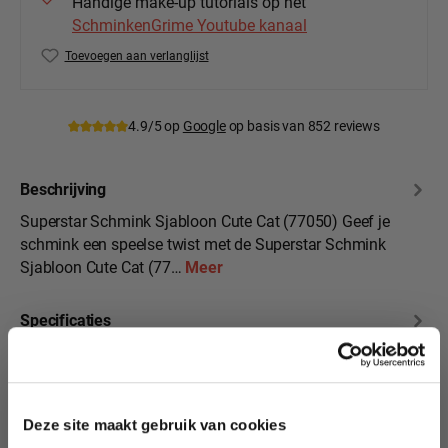
Handige make-up tutorials op het
SchminkenGrime Youtube kanaal
Toevoegen aan verlanglijst
Productnummer:
77050
4.9/5 op
Google
op basis van 852 reviews
Beschrijving
Superstar Schmink Sjabloon Cute Cat (77050) Geef je
schmink een speelse twist met de Superstar Schmink
Sjabloon Cute Cat (77…
Meer
Specificaties
10% korting?
Beoordelingen
Deze site maakt gebruik van cookies