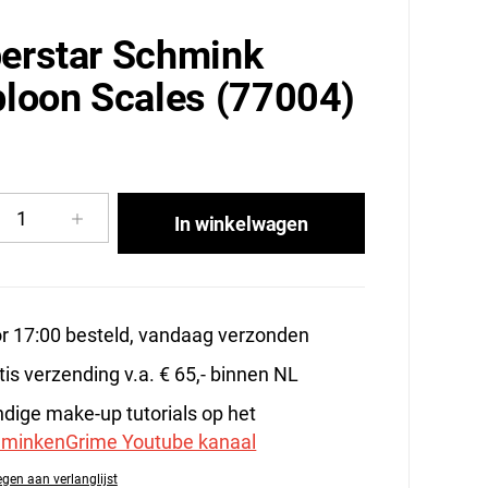
erstar Schmink
bloon Scales (77004)
5
cthoeveelheid: Voer de gewenste hoeveelhe
In winkelwagen
r 17:00 besteld, vandaag verzonden
tis verzending v.a. € 65,- binnen NL
dige make-up tutorials op het
minkenGrime Youtube kanaal
gen aan verlanglijst