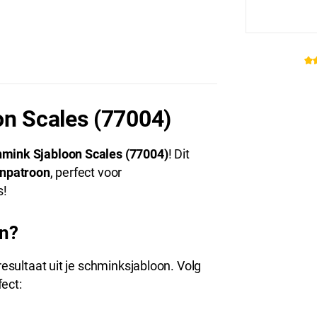
Produc
on Scales (77004)
hmink Sjabloon Scales (77004)
! Dit
enpatroon
, perfect voor
s!
en?
resultaat uit je schminksjabloon. Volg
ect: