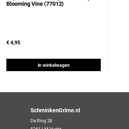
Blooming Vine (77012)
U
€ 4,95
€ 
In winkelwagen
SchminkenGrime.nl
De Ring 28
5261 LM Vught