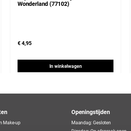
Wonderland (77102)
€ 4,95
In winkelwagen
ten
Openingstijden
n Make-up
Maandag: Gesloten
Dinsdag: Op afspraak open