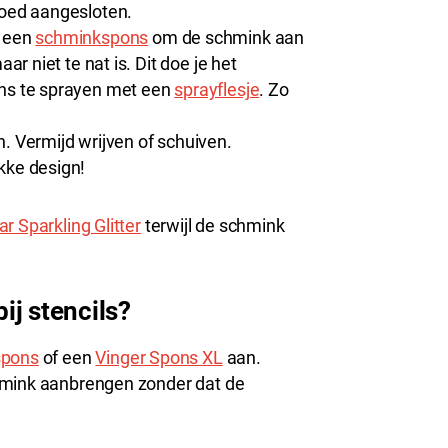
goed aangesloten.
 een
schminkspons
om de schmink aan
ar niet te nat is. Dit doe je het
ons te sprayen met een
sprayflesje
. Zo
. Vermijd wrijven of schuiven.
kke design!
r Sparkling Glitter
terwijl de schmink
ij stencils?
spons
of een
Vinger Spons XL
aan.
hmink aanbrengen zonder dat de