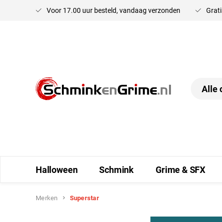
Voor 17.00 uur besteld, vandaag verzonden
Grati
oekopdracht
Ga naar de hoofdnavigatie
Halloween
Schmink
Grime & SFX
Merken
Superstar