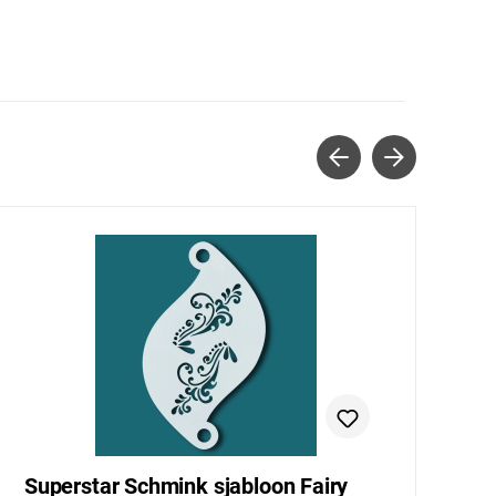
Superstar Schmink sjabloon Fairy
S