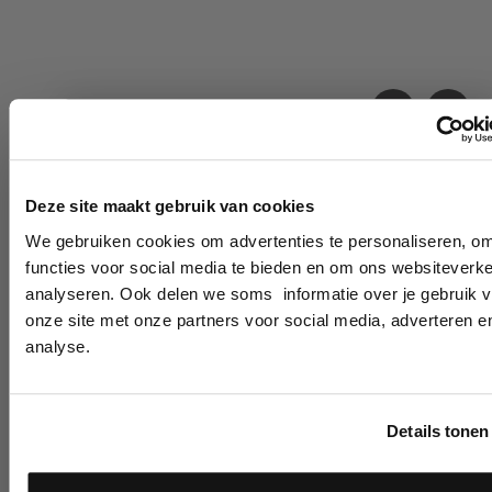
Productgalerij overslaan
Bekijk ook deze
prachtige kleuren
10% korting?
Schmink van
Superstar
Deze site maakt gebruik van cookies
We gebruiken cookies om advertenties te personaliseren, o
Lees als eerste over nieuwe producten,
functies voor social media te bieden en om ons websiteverke
tutorials, aanbiedingen, evenementen,
analyseren. Ook delen we soms informatie over je gebruik 
wedstrijden en meer.
onze site met onze partners voor social media, adverteren e
analyse.
Meld je aan en ontvang direct
10% korting
!
Superstar Schmink Princess Pink 362, 16 gram
Details tonen